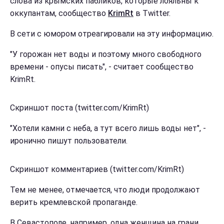
слова из крымских пабликов, которые лояльны к
оккупантам, сообщество
KrimRt
в Тwitter.
В сети с юмором отреагировали на эту информацию.
"У горожан нет воды и поэтому много свободного
времени - опусы писать", - считает сообщество
KrimRt.
Скриншот поста (twitter.com/KrimRt)
"Хотели камни с неба, а тут всего лишь воды нет", -
иронично пишут пользователи.
Скриншот комментариев (twitter.com/KrimRt)
Тем не менее, отмечается, что люди продолжают
верить кремлевской пропаганде.
В Севастополе, например, одна женщина на грани