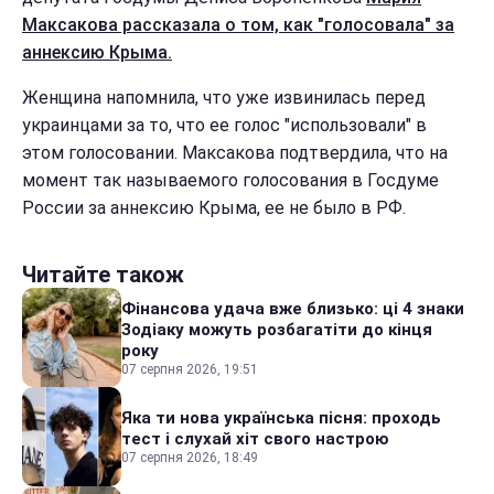
Максакова рассказала о том, как "голосовала" за
аннексию Крыма.
Женщина напомнила, что уже извинилась перед
украинцами за то, что ее голос "использовали" в
этом голосовании. Максакова подтвердила, что на
момент так называемого голосования в Госдуме
России за аннексию Крыма, ее не было в РФ.
Читайте також
Фінансова удача вже близько: ці 4 знаки
Зодіаку можуть розбагатіти до кінця
року
07 серпня 2026, 19:51
Яка ти нова українська пісня: проходь
тест і слухай хіт свого настрою
07 серпня 2026, 18:49