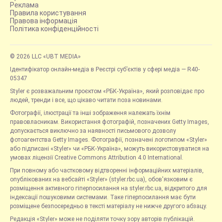
Реклама
Правила користування
Правова інформація
Політика конфіденційності
© 2026 LLC «UBT MEDIA»
Ідентифікатор онлайн-медіа в Реєстрі суб’єктів у сфері медіа — R40-
05347
Styler є розважальним проєктом «РБК-Україна», який розповідає про
людей, тренди і все, що цікаво читати поза новинами.
Фотографії, ілюстрації та інші зображення належать їхнім
правовласникам. Використання фотографій, позначених Getty Images,
допускається виключно за наявності письмового дозволу
фотоагентства Getty Images. Фотографії, позначені логотипом «Styler»
або підписані «Styler» чи «РБК-Україна», можуть використовуватися на
умовах ліцензії Creative Commons Attribution 4.0 International.
При повному або частковому відтворенні інформаційних матеріалів,
опублікованих на вебсайті «Styler» (styler.rbc.ua), обов'язковим є
розміщення активного гіперпосилання на styler.rbc.ua, відкритого для
індексації пошуковими системами. Таке гіперпосилання має бути
розміщене безпосередньо в тексті матеріалу не нижче другого абзацу.
Редакція «Styler» може не поділяти точку зору авторів публікацій.