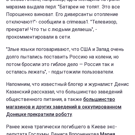
маразма выдала перл: "Батареи не топят. Это все
Порошенко виноват. Его диверсанты отопление
отключают!"- сообщили в crimeaua1. "Телевизор,
прекрати! Что ты с людьми делаешь", -
прокомментировали в сети.
"Злые языки поговаривают, что США и Запад очень
долго пытались поставить Россию на колени, но
потом бросили это гиблое дело — Россия так и
осталась лежать", - подытожили пользователи.
Напомним, что известный блогер и журналист Денис
Казанский рассказал, что большинство заведений
общественного питания, а также
большинство
магазинов и других заведений в оккупированном
Донецке прекратили роботу
.
Ранее жена трагически погибшего в Киеве экс-
депутата Госдумы Дениса Вороненкова
Мария