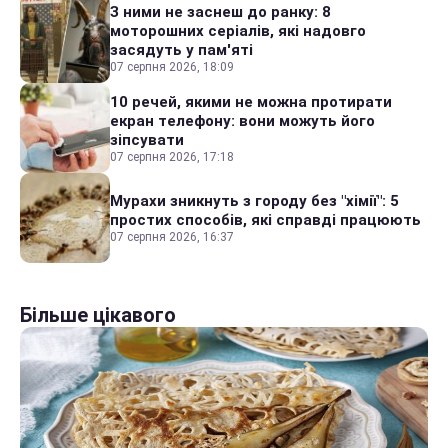
З ними не заснеш до ранку: 8
моторошних серіалів, які надовго
засядуть у пам'яті
07 серпня 2026, 18:09
10 речей, якими не можна протирати
екран телефону: вони можуть його
зіпсувати
07 серпня 2026, 17:18
Мурахи зникнуть з городу без "хімії": 5
простих способів, які справді працюють
07 серпня 2026, 16:37
Більше цікавого