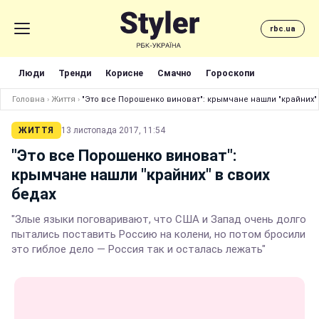
rbc.ua
Люди
Тренди
Корисне
Смачно
Гороскопи
Головна
›
Життя
›
"Это все Порошенко виноват": крымчане нашли "крайних" 
ЖИТТЯ
13 листопада 2017, 11:54
"Это все Порошенко виноват":
крымчане нашли "крайних" в своих
бедах
"Злые языки поговаривают, что США и Запад очень долго
пытались поставить Россию на колени, но потом бросили
это гиблое дело — Россия так и осталась лежать"