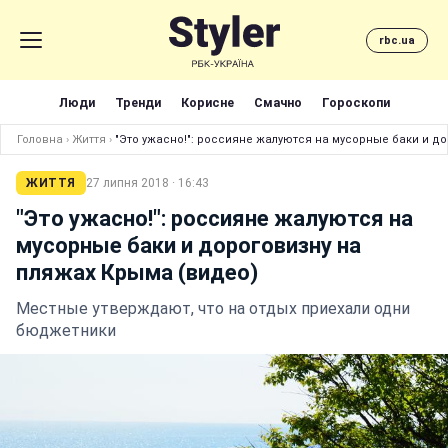
rbc.ua
Люди
Тренди
Корисне
Смачно
Гороскопи
Головна
›
Життя
›
"Это ужасно!": россияне жалуются на мусорные баки и д
ЖИТТЯ
27 липня 2018 · 16:43
"Это ужасно!": россияне жалуются на
мусорные баки и дороговизну на
пляжах Крыма (видео)
Местные утверждают, что на отдых приехали одни
бюджетники