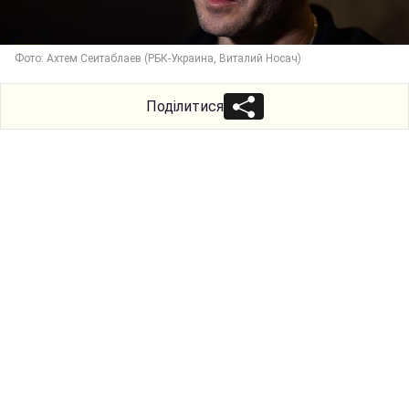
Фото: Ахтем Сеитаблаев (РБК-Украина, Виталий Носач)
Поділитися