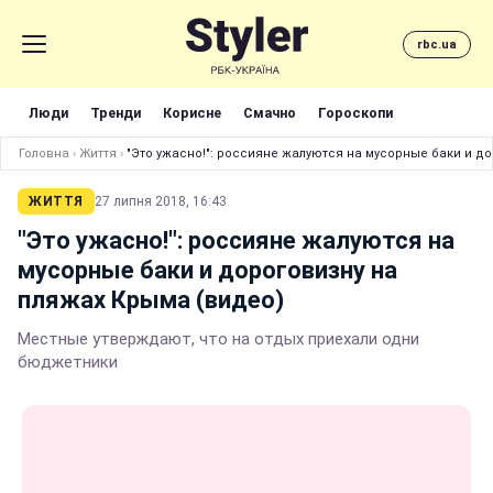
rbc.ua
Люди
Тренди
Корисне
Смачно
Гороскопи
Головна
›
Життя
›
"Это ужасно!": россияне жалуются на мусорные баки и д
ЖИТТЯ
27 липня 2018, 16:43
"Это ужасно!": россияне жалуются на
мусорные баки и дороговизну на
пляжах Крыма (видео)
Местные утверждают, что на отдых приехали одни
бюджетники