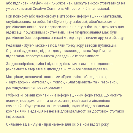
або підписані «Styler» чи «РБК-Україна», можуть використовуватися на
умовах ліцензії Creative Commons Attribution 4.0 International.
При повному або частковому відтворенні інформаційних матеріалів,
опублікованих на вебсайті «Styler» (styler.rbc.ua), обов'язковим є
розміщення активного гіперпосилання на styler.rbc.ua, відкритого для
індексації пошуковими системами. Таке гіперпосилання має бути
розміщене безпосередньо в тексті матеріалу не нижче другого абзацу.
Редакція «Styler» може не поділяти точку зору авторів публікацій.
Оціночні судження, відповідно до законодавства України, не
підлягають спростуванню та доведенню їх правдивості.
За достовірність, зміст і відповідність вимогам законодавства
рекламних матеріалів відповідальність несе рекламодавець.
Матеріали, позначені плашками «Прес-реліз», «Спецпроєкт»,
«Партнерський матеріал», «Promo», «Благодійність» та «Резонанс»,
розміщуються на правах реклами.
Рубрика «Новини компаній» є інформаційним форматом, що містить
новини, повідомлення та оголошення, пов'язані з діяльністю
компаній, і ґрунтується на інформації, наданій відповідними
компаніями. Редакція не несе відповідальності за достовірність такої
інформації.
Онлайн-медіа «Styler» призначене для осіб віком від 21 року.