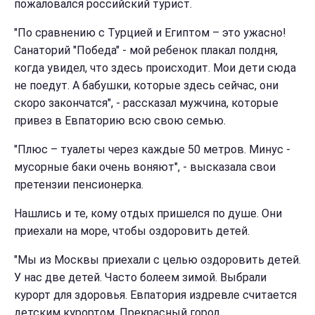
пожаловался российский турист.
"По сравнению с Турцией и Египтом – это ужасно!
Санаторий "Победа" - мой ребенок плакал полдня,
когда увидел, что здесь происходит. Мои дети сюда
не поедут. А бабушки, которые здесь сейчас, они
скоро закончатся", - рассказал мужчина, которые
привез в Евпаторию всю свою семью.
"Плюс – туалеты через каждые 50 метров. Минус -
мусорные баки очень воняют", - высказала свои
претензии пенсионерка.
Нашлись и те, кому отдых пришелся по душе. Они
приехали на море, чтобы оздоровить детей.
"Мы из Москвы приехали с целью оздоровить детей.
У нас две детей. Часто болеем зимой. Выбрали
курорт для здоровья. Евпатория издревле считается
детским курортом. Прекрасный город,