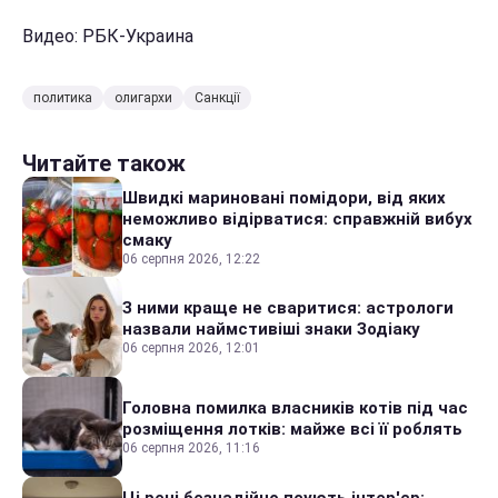
Видео: РБК-Украина
политика
олигархи
Санкції
Читайте також
Швидкі мариновані помідори, від яких
неможливо відірватися: справжній вибух
смаку
06 серпня 2026, 12:22
З ними краще не сваритися: астрологи
назвали наймстивіші знаки Зодіаку
06 серпня 2026, 12:01
Головна помилка власників котів під час
розміщення лотків: майже всі її роблять
06 серпня 2026, 11:16
Ці речі безнадійно псують інтер'єр: