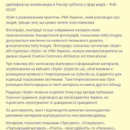
Ідентифікатор онлайн-медіа в Реєстрі суб’єктів у сфері медіа — R40-
05347
Styler є розважальним проєктом «РБК-Україна», який розповідає про
людей, тренди і все, що цікаво читати поза новинами.
Фотографії, ілюстрації та інші зображення належать їхнім
правовласникам. Використання фотографій, позначених Getty Images,
допускається виключно за наявності письмового дозволу
фотоагентства Getty Images. Фотографії, позначені логотипом «Styler»
або підписані «Styler» чи «РБК-Україна», можуть використовуватися на
умовах ліцензії Creative Commons Attribution 4.0 International.
При повному або частковому відтворенні інформаційних матеріалів,
опублікованих на вебсайті «Styler» (styler.rbc.ua), обов'язковим є
розміщення активного гіперпосилання на styler.rbc.ua, відкритого для
індексації пошуковими системами. Таке гіперпосилання має бути
розміщене безпосередньо в тексті матеріалу не нижче другого абзацу.
Редакція «Styler» може не поділяти точку зору авторів публікацій.
Оціночні судження, відповідно до законодавства України, не
підлягають спростуванню та доведенню їх правдивості.
За достовірність, зміст і відповідність вимогам законодавства
рекламних матеріалів відповідальність несе рекламодавець.
Матеріали, позначені плашками «Прес-реліз», «Спецпроєкт»,
«Партнерський матеріал», «Promo», «Благодійність» та «Резонанс»,