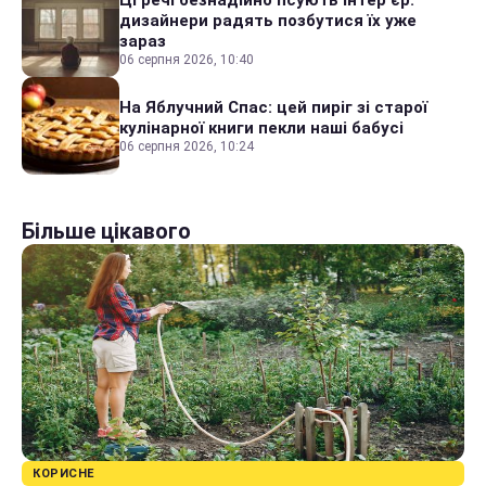
дизайнери радять позбутися їх уже
зараз
06 серпня 2026, 10:40
На Яблучний Спас: цей пиріг зі старої
кулінарної книги пекли наші бабусі
06 серпня 2026, 10:24
Більше цікавого
КОРИСНЕ