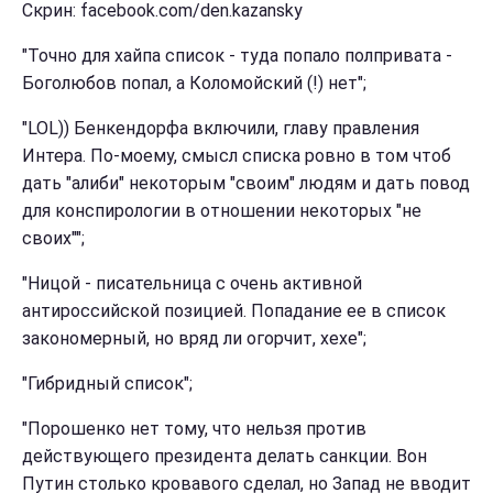
Скрин: facebook.com/den.kazansky
"Точно для хайпа список - туда попало полпривата -
Боголюбов попал, а Коломойский (!) нет";
"LOL)) Бенкендорфа включили, главу правления
Интера. По-моему, смысл списка ровно в том чтоб
дать "алиби" некоторым "своим" людям и дать повод
для конспирологии в отношении некоторых "не
своих"";
"Ницой - писательница с очень активной
антироссийской позицией. Попадание ее в список
закономерный, но вряд ли огорчит, хехе";
"Гибридный список";
"Порошенко нет тому, что нельзя против
действующего президента делать санкции. Вон
Путин столько кровавого сделал, но Запад не вводит