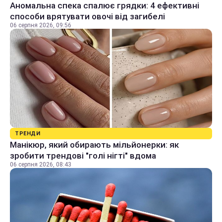
Аномальна спека спалює грядки: 4 ефективні
способи врятувати овочі від загибелі
06 серпня 2026, 09:56
ТРЕНДИ
Манікюр, який обирають мільйонерки: як
зробити трендові "голі нігті" вдома
06 серпня 2026, 08:43