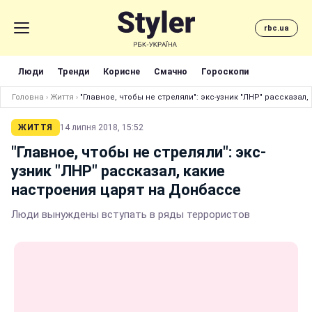
rbc.ua
Люди
Тренди
Корисне
Смачно
Гороскопи
Головна
›
Життя
›
"Главное, чтобы не стреляли": экс-узник "ЛНР" рассказал
ЖИТТЯ
14 липня 2018, 15:52
"Главное, чтобы не стреляли": экс-
узник "ЛНР" рассказал, какие
настроения царят на Донбассе
Люди вынуждены вступать в ряды террористов