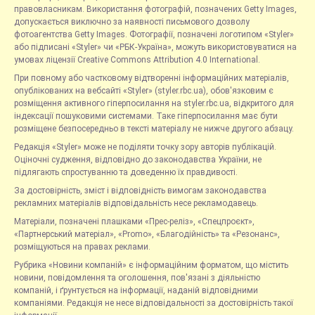
правовласникам. Використання фотографій, позначених Getty Images,
допускається виключно за наявності письмового дозволу
фотоагентства Getty Images. Фотографії, позначені логотипом «Styler»
або підписані «Styler» чи «РБК-Україна», можуть використовуватися на
умовах ліцензії Creative Commons Attribution 4.0 International.
При повному або частковому відтворенні інформаційних матеріалів,
опублікованих на вебсайті «Styler» (styler.rbc.ua), обов'язковим є
розміщення активного гіперпосилання на styler.rbc.ua, відкритого для
індексації пошуковими системами. Таке гіперпосилання має бути
розміщене безпосередньо в тексті матеріалу не нижче другого абзацу.
Редакція «Styler» може не поділяти точку зору авторів публікацій.
Оціночні судження, відповідно до законодавства України, не
підлягають спростуванню та доведенню їх правдивості.
За достовірність, зміст і відповідність вимогам законодавства
рекламних матеріалів відповідальність несе рекламодавець.
Матеріали, позначені плашками «Прес-реліз», «Спецпроєкт»,
«Партнерський матеріал», «Promo», «Благодійність» та «Резонанс»,
розміщуються на правах реклами.
Рубрика «Новини компаній» є інформаційним форматом, що містить
новини, повідомлення та оголошення, пов'язані з діяльністю
компаній, і ґрунтується на інформації, наданій відповідними
компаніями. Редакція не несе відповідальності за достовірність такої