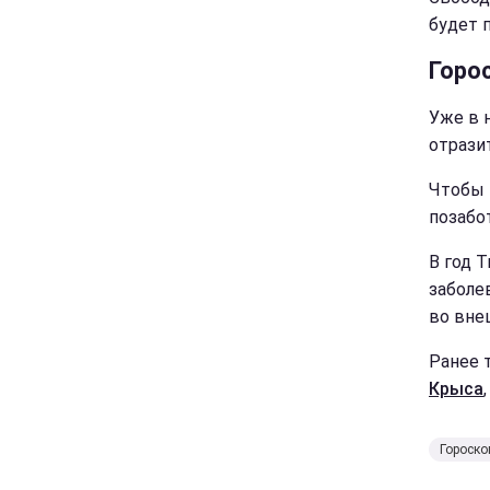
будет 
Горо
Уже в 
отрази
Чтобы 
позабо
В год 
заболе
во вне
Ранее 
Крыса
Гороско