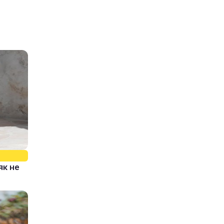
як не