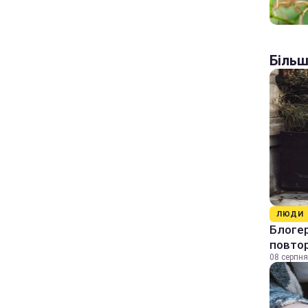
Більш
ЛЮДИ
Блогер
повтор
08 серпня