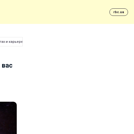
rbc.ua
гах и карьере
 вас