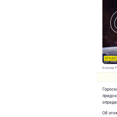
Коллаж Р
Гороск
предск
опреде
Об это