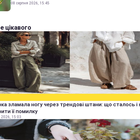
08 серпня 2026, 15:45
е цікавого
ка зламала ногу через трендові штани: що сталось і 
ити її помилку
 2026, 15:03