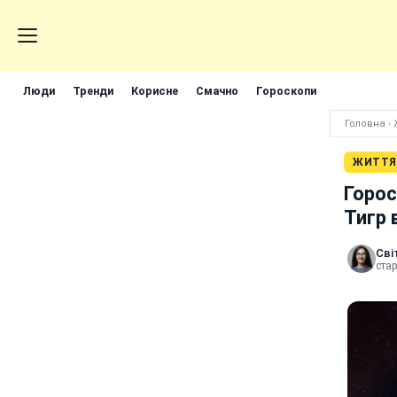
Люди
Тренди
Корисне
Смачно
Гороскопи
Головна
›
ЖИТТЯ
Горос
Тигр 
Сві
стар