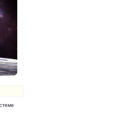
истеме