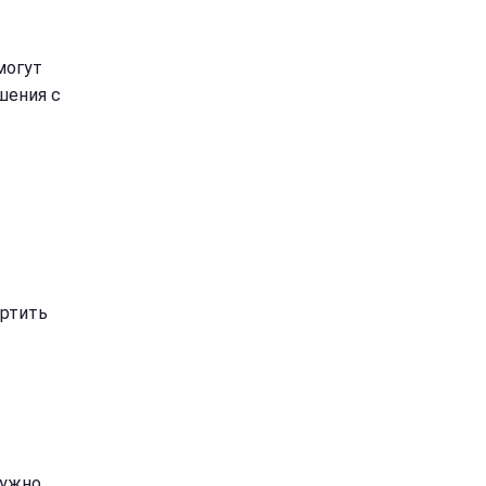
могут
шения с
ртить
нужно