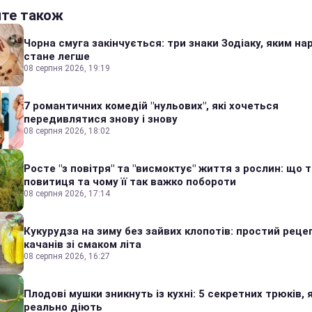
йте також
Чорна смуга закінчується: три знаки Зодіаку, яким на
стане легше
08 серпня 2026, 19:19
7 романтичних комедій "нульових", які хочеться
передивлятися знову і знову
08 серпня 2026, 18:02
Росте "з повітря" та "висмоктує" життя з рослин: що 
повитиця та чому її так важко побороти
08 серпня 2026, 17:14
Кукурудза на зиму без зайвих клопотів: простий реце
качанів зі смаком літа
08 серпня 2026, 16:27
Плодові мушки зникнуть із кухні: 5 секретних трюків, я
реально діють