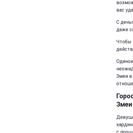
возмож
вас уд
С день
даже с
Чтобы 
действ
Одинок
неожид
Змеи в
отноше
Горо
Змеи
Девуше
кардин
с прош