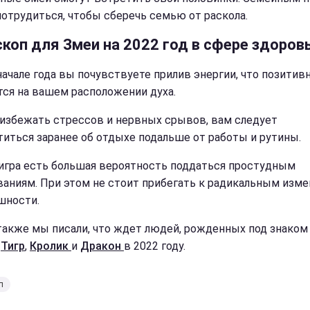
потрудиться, чтобы сберечь семью от раскола.
скоп для Змеи на 2022 год в сфере здоров
начале года вы почувствуете прилив энергии, что позитив
тся на вашем расположении духа.
избежать стрессов и нервных срывов, вам следует
титься заранее об отдыхе подальше от работы и рутины.
Тигра есть большая вероятность поддаться простудным
ваниям. При этом не стоит прибегать к радикальным изм
шности.
также мы писали, что ждет людей, рожденных под знако
,
Тигр
,
Кролик
и
Дракон
в 2022 году.
п