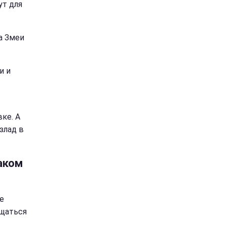
ут для
а Змеи
и и
ке. А
злад в
аком
е
ощаться