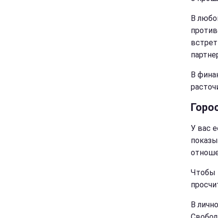
В любо
против
встрет
партне
В фина
расточ
Горо
У вас 
показы
отноше
Чтобы 
просчи
В личн
Свобод