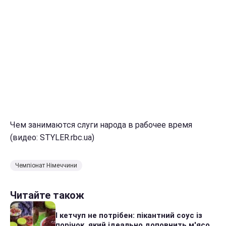
Чем занимаются слуги народа в рабочее время
(видео: STYLER.rbc.ua)
Чемпіонат Німеччини
Читайте також
І кетчуп не потрібен: пікантний соус із
порічок, який ідеально доповнить м'ясо