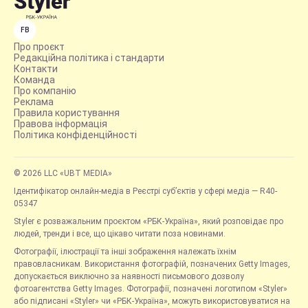
FB
Про проєкт
Редакційна політика і стандарти
Контакти
Команда
Про компанію
Реклама
Правила користування
Правова інформація
Політика конфіденційності
© 2026 LLC «UBT MEDIA»
Ідентифікатор онлайн-медіа в Реєстрі суб’єктів у сфері медіа — R40-
05347
Styler є розважальним проєктом «РБК-Україна», який розповідає про
людей, тренди і все, що цікаво читати поза новинами.
Фотографії, ілюстрації та інші зображення належать їхнім
правовласникам. Використання фотографій, позначених Getty Images,
допускається виключно за наявності письмового дозволу
фотоагентства Getty Images. Фотографії, позначені логотипом «Styler»
або підписані «Styler» чи «РБК-Україна», можуть використовуватися на