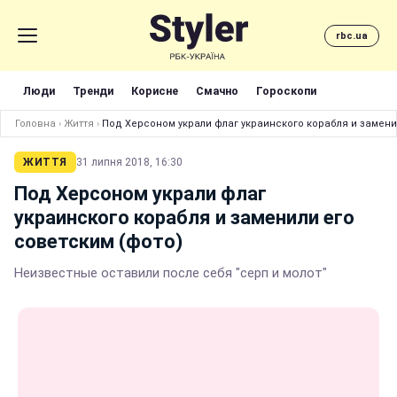
rbc.ua
Люди
Тренди
Корисне
Смачно
Гороскопи
Головна
›
Життя
›
Под Херсоном украли флаг украинского корабля и замени
ЖИТТЯ
31 липня 2018, 16:30
Под Херсоном украли флаг
украинского корабля и заменили его
советским (фото)
Неизвестные оставили после себя "серп и молот"