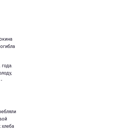
окина
погибла
 года.
олоду,
-
ребляли
вой
 хлеба