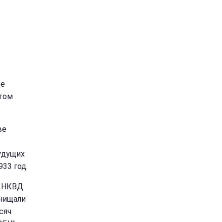
ые
этом
ве
удущих
933 год.
а НКВД
ачищали
сяч