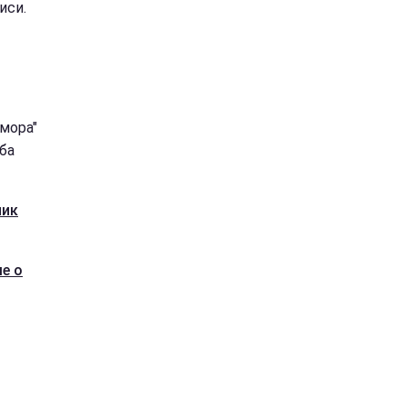
иси.
мора"
ба
ник
е о