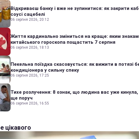
Відкриваєш банку і вже не зупинитися: як закрити каб
соусі сацебелі
06 серпня 2026, 20:12
Життя кардинально зміниться на краще: яким знакам
китайського гороскопа пощастить 7 серпня
06 серпня 2026, 18:13
Пекельна поїздка скасовується: як вижити в потязі б
кондиціонера у сильну спеку
06 серпня 2026, 17:25
Тихе розлучення: 8 ознак, що людина вас уже кинула,
ще поруч
06 серпня 2026, 16:55
е цікавого