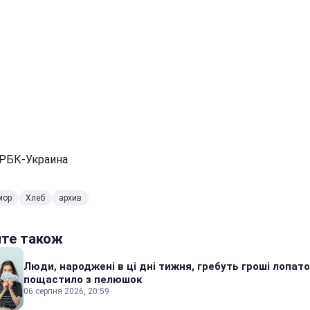
 РБК-Украина
мор
Хлеб
архив
йте також
Люди, народжені в ці дні тижня, гребуть гроші лопато
пощастило з пелюшок
06 серпня 2026, 20:59