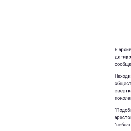
В архи
датиро
сообща
Находк
общест
свертк
поколен
"Подоб
аресто
"неблаг