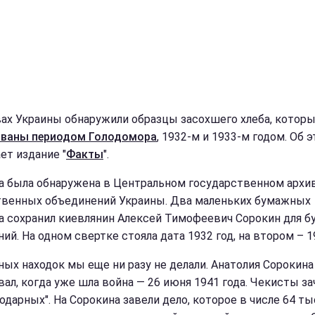
вах Украины обнаружили образцы засохшего хлеба, котор
ваны периодом Голодомора
, 1932-м и 1933-м годом. Об 
ет издание "
Факты
".
а была обнаружена в Центральном государственном архи
венных объединений Украины. Два маленьких бумажных
а сохранил киевлянин Алексей Тимофеевич Сорокин для б
ий. На одном свертке стояла дата 1932 год, на втором – 1
ных находок мы еще ни разу не делали. Анатолия Сорокин
вал, когда уже шла война — 26 июня 1941 года. Чекисты з
одарных". На Сорокина завели дело, которое в числе 64 ты