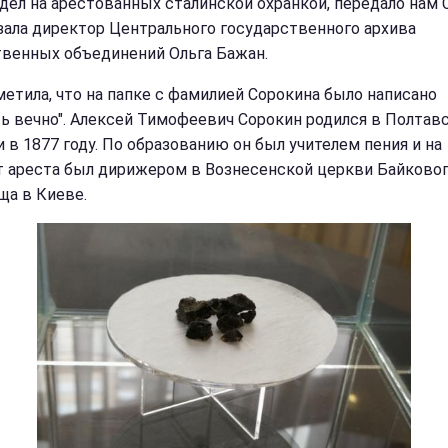
 дел на арестованных сталинской охранкой, передало нам 
зала директор Центрального государственного архива
венных объединений Ольга Бажан.
метила, что на папке с фамилией Сорокина было написано
ть вечно". Алексей Тимофеевич Сорокин родился в Полтав
и в 1877 году. По образованию он был учителем пения и на
 ареста был дирижером в Вознесенской церкви Байково
ща в Киеве.