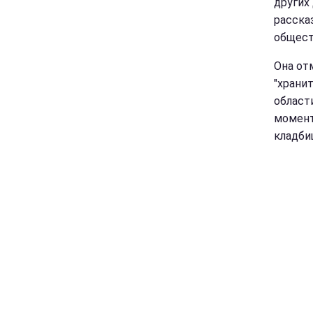
других
расска
общест
Она от
"храни
област
момент
кладби