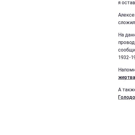
я остав
Алексе
сложил
На дан
провод
сообщил
1932-19
Напомн
жертва
А такж
Голодо