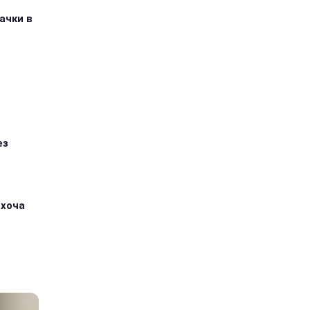
ачки в
ез
 хоча