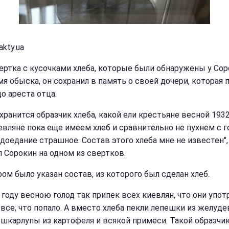
akty.ua
ертка с кусочками хлеба, которые были обнаружены у Сор
мя обыска, он сохранил в память о своей дочери, которая 
до ареста отца.
хранится образчик хлеба, какой ели крестьяне весной 1932
евляне пока еще имеем хлеб и сравнительно не пухнем с г
доедание страшное. Состав этого хлеба мне не известен", 
л Сорокин на одном из свертков.
ром было указан состав, из которого был сделан хлеб.
 году весною голод так припек всех киевлян, что они упот
 все, что попало. А вместо хлеба пекли лепешки из желуде
 шкарлупы из картофеля и всякой примеси. Такой образчик