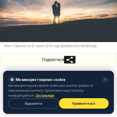
Фото: Гороскоп на 21 июля 2018 года (pixabay.com/StockSnap)
Поділитися
🍪
Ми використовуємо cookie
✕
Ми використовуємо файли cookie для аналізу трафіку та
персоналізації контенту. Прочитайте нашу Політику
конфіденційності.
Детальніше
Відхилити
Прийняти всі