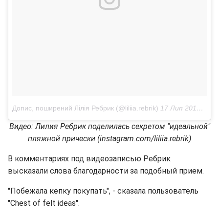
Допис, поширений Лілія Ребрик (@liliia.rebrik)
17 Лип 2018 р. о 3:57 PDT
Видео: Лилия Ребрик поделилась секретом "идеальной"
пляжной прически (instagram.com/liliia.rebrik)
В комментариях под видеозаписью Ребрик
высказали слова благодарности за подобный прием.
"Побежала кепку покупать", - сказала пользователь
"Chest of felt ideas".