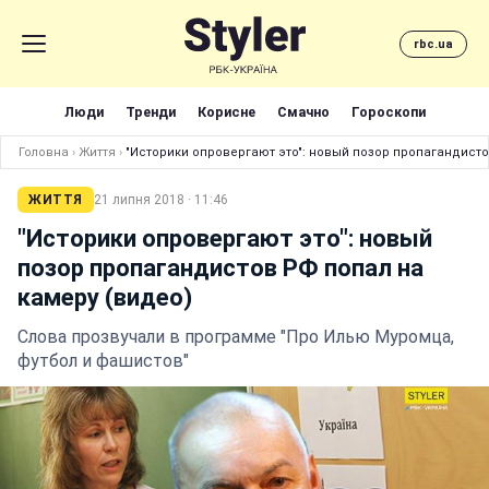
rbc.ua
Люди
Тренди
Корисне
Смачно
Гороскопи
Головна
›
Життя
›
"Историки опровергают это": новый позор пропагандисто
ЖИТТЯ
21 липня 2018 · 11:46
"Историки опровергают это": новый
позор пропагандистов РФ попал на
камеру (видео)
Слова прозвучали в программе "Про Илью Муромца,
футбол и фашистов"