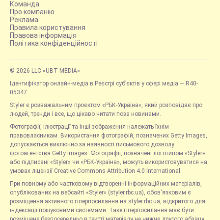
Команда
Про компанію
Реклама
Правила користування
Правова інформація
Політика конфіденційності
© 2026 LLC «UBT MEDIA»
Ідентифікатор онлайн-медіа в Реєстрі суб’єктів у сфері медіа — R40-
05347
Styler є розважальним проєктом «РБК-Україна», який розповідає про
людей, тренди і все, що цікаво читати поза новинами.
Фотографії, ілюстрації та інші зображення належать їхнім
правовласникам. Використання фотографій, позначених Getty Images,
допускається виключно за наявності письмового дозволу
фотоагентства Getty Images. Фотографії, позначені логотипом «Styler»
або підписані «Styler» чи «РБК-Україна», можуть використовуватися на
умовах ліцензії Creative Commons Attribution 4.0 International.
При повному або частковому відтворенні інформаційних матеріалів,
опублікованих на вебсайті «Styler» (styler.rbc.ua), обов'язковим є
розміщення активного гіперпосилання на styler.rbc.ua, відкритого для
індексації пошуковими системами. Таке гіперпосилання має бути
розміщене безпосередньо в тексті матеріалу не нижче другого абзацу.