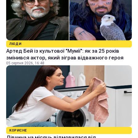
ЛЮДИ
Артед Бей із культової "Мумії": як за 25 років
змінився актор, який зіграв відважного героя
05 серпня 2026, 16:48
КОРИСНЕ
Дівчина на місяць відмовилася від