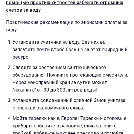
помощью простых хитростей избежать огромных
счетов за воду
.
Практические рекомендации по экономии оплаты за
воду:
Установите счетчики на воду. Без них вы
заплатите почти втрое больше за этот природный
ресурс.
Следите за состоянием сантехнического
оборудования. Почините протекающие смесители.
Через неисправный кран за сутки может
"накапать" от 30 до 300 литров воды!
Установите современный сливной бачок унитаза
с кнопкой экономичного слива.
Мойте тарелки как в Европе! Тарелки и столовые
приборы соберите в раковине, слив заткните
пробкой, добавьте моющее средство и помойте