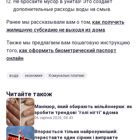
Не бросайте мусор в унитаз! Это создает
дополнительные расходы воды на смыв.
Ранее мы рассказывали вам о том,
как
получить
жилищную субсидию
не выходя из дома
.
Также мы предлагаем вам пошаговую инструкцию
того,
как оформить биометрический паспорт
онлайн
.
вода
экономия
Комунальні платежі
Читайте також
Манікюр, який обирають мільйонерки: як
зробити трендові "голі нігті" вдома
06 серпня 2026, 08:43
Впорається тільки найрозумніший:
переставте один сірник і виправте