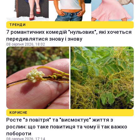
ТРЕНДИ
7 романтичних комедій "нульових", які хочеться
передивлятися знову і знову
08 серпня 2026, 18:02
КОРИСНЕ
Росте "з повітря" та "висмоктує" життя з
рослин: що таке повитиця та чому її так важко
побороти
08 серпня 2026, 17:14