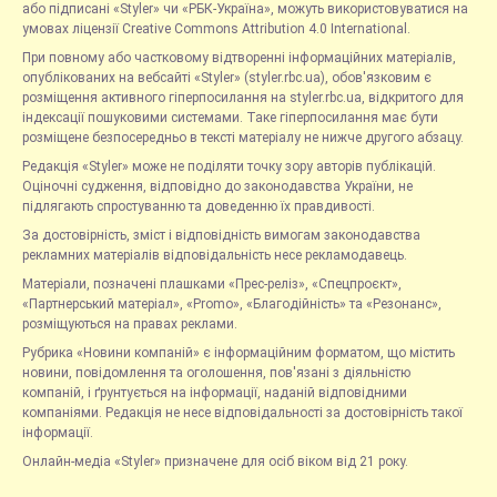
або підписані «Styler» чи «РБК-Україна», можуть використовуватися на
умовах ліцензії Creative Commons Attribution 4.0 International.
При повному або частковому відтворенні інформаційних матеріалів,
опублікованих на вебсайті «Styler» (styler.rbc.ua), обов'язковим є
розміщення активного гіперпосилання на styler.rbc.ua, відкритого для
індексації пошуковими системами. Таке гіперпосилання має бути
розміщене безпосередньо в тексті матеріалу не нижче другого абзацу.
Редакція «Styler» може не поділяти точку зору авторів публікацій.
Оціночні судження, відповідно до законодавства України, не
підлягають спростуванню та доведенню їх правдивості.
За достовірність, зміст і відповідність вимогам законодавства
рекламних матеріалів відповідальність несе рекламодавець.
Матеріали, позначені плашками «Прес-реліз», «Спецпроєкт»,
«Партнерський матеріал», «Promo», «Благодійність» та «Резонанс»,
розміщуються на правах реклами.
Рубрика «Новини компаній» є інформаційним форматом, що містить
новини, повідомлення та оголошення, пов'язані з діяльністю
компаній, і ґрунтується на інформації, наданій відповідними
компаніями. Редакція не несе відповідальності за достовірність такої
інформації.
Онлайн-медіа «Styler» призначене для осіб віком від 21 року.