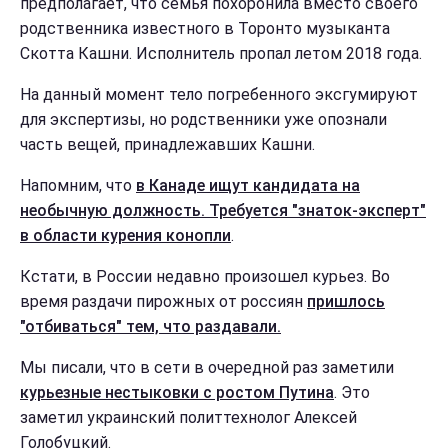
предполагает, что семья похоронила вместо своего
родственника известного в Торонто музыканта
Скотта Кашни. Исполнитель пропал летом 2018 года.
На данный момент тело погребенного эксгумируют
для экспертизы, но родственники уже опознали
часть вещей, принадлежавших Кашни.
Напомним, что
в Канаде ищут кандидата на
необычную должность. Требуется "знаток-эксперт"
в области курения конопли
.
Кстати, в России недавно произошел курьез. Во
время раздачи пирожных от россиян
пришлось
"отбиваться" тем, что раздавали.
Мы писали, что в сети в очередной раз заметили
курьезные нестыковки с ростом Путина
. Это
заметил украинский политтехнолог Алексей
Голобуцкий.