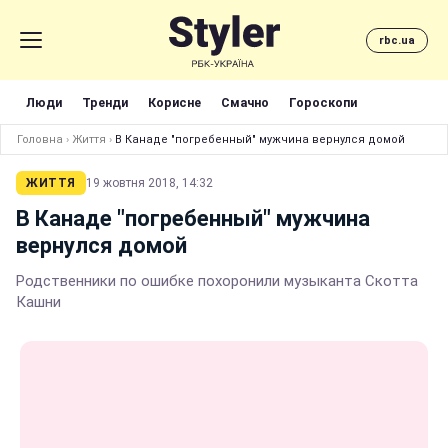
rbc.ua
Люди
Тренди
Корисне
Смачно
Гороскопи
Головна
›
Життя
›
В Канаде "погребенный" мужчина вернулся домой
ЖИТТЯ
19 жовтня 2018, 14:32
В Канаде "погребенный" мужчина
вернулся домой
Родственники по ошибке похоронили музыканта Скотта
Кашни