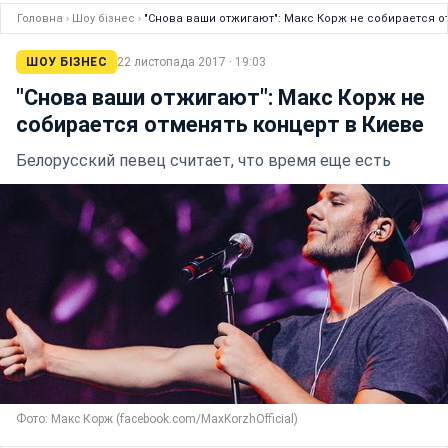
Головна
›
Шоу бізнес
›
"Снова ваши отжигают": Макс Корж не собирается о
ШОУ БІЗНЕС
22 листопада 2017 · 19:03
"Снова ваши отжигают": Макс Корж не
собирается отменять концерт в Киеве
Белорусский певец считает, что время еще есть
Фото: Макс Корж (facebook.com/MaxKorzhOfficial)