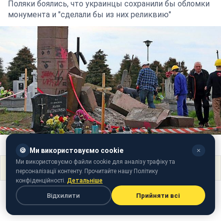
Поляки боялись, что украинцы сохранили бы обломки
монумента и "сделали бы из них реликвию"
Фото: в Польше разрушили памятник воинам УПА (portalprzemyski.pl)
🍪
Ми використовуємо cookie
✕
Ми використовуємо файли cookie для аналізу трафіку та
Поділитися
персоналізації контенту. Прочитайте нашу Політику
конфіденційності.
Детальніше
Відхилити
Прийняти всі