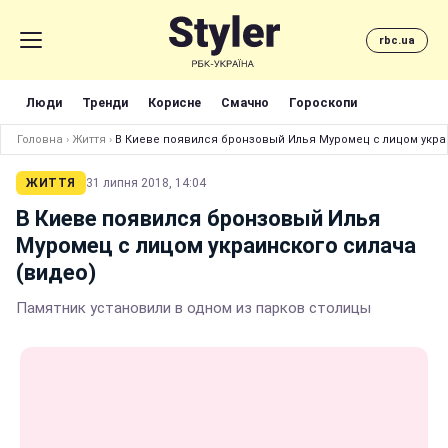
rbc.ua
Люди
Тренди
Корисне
Смачно
Гороскопи
Головна
›
Життя
›
В Киеве появился бронзовый Илья Муромец с лицом укра
ЖИТТЯ
31 липня 2018, 14:04
В Киеве появился бронзовый Илья
Муромец с лицом украинского силача
(видео)
Памятник установили в одном из парков столицы