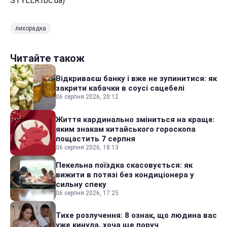
STYLER.rbc.ua)
лихорадка
Читайте також
Відкриваєш банку і вже не зупинитися: як
закрити кабачки в соусі сацебелі
06 серпня 2026, 20:12
Життя кардинально зміниться на краще:
яким знакам китайського гороскопа
пощастить 7 серпня
06 серпня 2026, 18:13
Пекельна поїздка скасовується: як
вижити в потязі без кондиціонера у
сильну спеку
06 серпня 2026, 17:25
Тихе розлучення: 8 ознак, що людина вас
уже кинула, хоча ще поруч