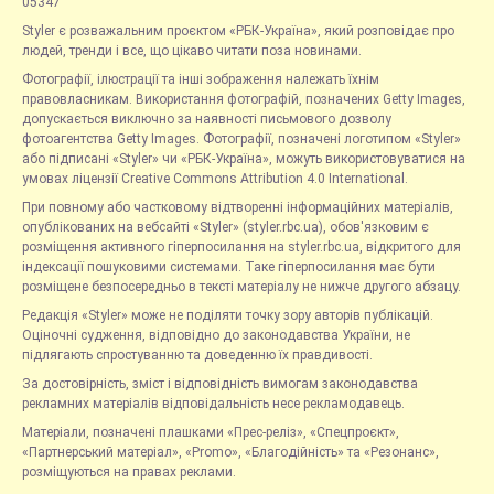
05347
Styler є розважальним проєктом «РБК-Україна», який розповідає про
людей, тренди і все, що цікаво читати поза новинами.
Фотографії, ілюстрації та інші зображення належать їхнім
правовласникам. Використання фотографій, позначених Getty Images,
допускається виключно за наявності письмового дозволу
фотоагентства Getty Images. Фотографії, позначені логотипом «Styler»
або підписані «Styler» чи «РБК-Україна», можуть використовуватися на
умовах ліцензії Creative Commons Attribution 4.0 International.
При повному або частковому відтворенні інформаційних матеріалів,
опублікованих на вебсайті «Styler» (styler.rbc.ua), обов'язковим є
розміщення активного гіперпосилання на styler.rbc.ua, відкритого для
індексації пошуковими системами. Таке гіперпосилання має бути
розміщене безпосередньо в тексті матеріалу не нижче другого абзацу.
Редакція «Styler» може не поділяти точку зору авторів публікацій.
Оціночні судження, відповідно до законодавства України, не
підлягають спростуванню та доведенню їх правдивості.
За достовірність, зміст і відповідність вимогам законодавства
рекламних матеріалів відповідальність несе рекламодавець.
Матеріали, позначені плашками «Прес-реліз», «Спецпроєкт»,
«Партнерський матеріал», «Promo», «Благодійність» та «Резонанс»,
розміщуються на правах реклами.