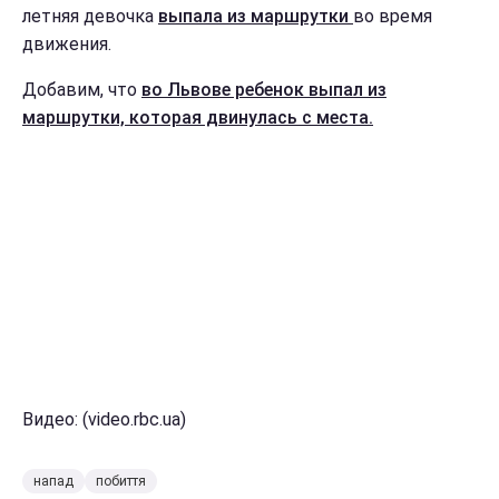
летняя девочка
выпала из маршрутки
во время
движения.
Добавим, что
во Львове ребенок выпал из
маршрутки, которая двинулась с места.
Видео: (video.rbc.ua)
напад
побиття