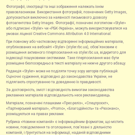
Фотографії, ілюстрації та інші зображення належать їхнім
правовласникам. Використання фотографій, позначених Getty Images,
допускається виключно за наявності письмового дозволу
фотоагентства Getty Images. Фотографії, позначені логотипом «Styler»
або підписані «Styler» чи «РБК-Україна», можуть використовуватися на
умовах ліцензії Creative Commons Attribution 4.0 International.
При повному або частковому відтворенні інформаційних матеріалів,
опублікованих на вебсайті «Styler» (styler.rbc.ua), обов'язковим є
розміщення активного гіперпосилання на styler.rbc.ua, відкритого для
індексації пошуковими системами. Таке гіперпосилання має бути
розміщене безпосередньо в тексті матеріалу не нижче другого абзацу.
Редакція «Styler» може не поділяти точку зору авторів публікацій.
Оціночні судження, відповідно до законодавства України, не
підлягають спростуванню та доведенню їх правдивості.
За достовірність, зміст і відповідність вимогам законодавства
рекламних матеріалів відповідальність несе рекламодавець.
Матеріали, позначені плашками «Прес-реліз», «Спецпроєкт»,
«Партнерський матеріал», «Promo», «Благодійність» та «Резонанс»,
розміщуються на правах реклами.
Рубрика «Новини компаній» є інформаційним форматом, що містить
новини, повідомлення та оголошення, пов'язані з діяльністю
компаній, і ґрунтується на інформації, наданій відповідними