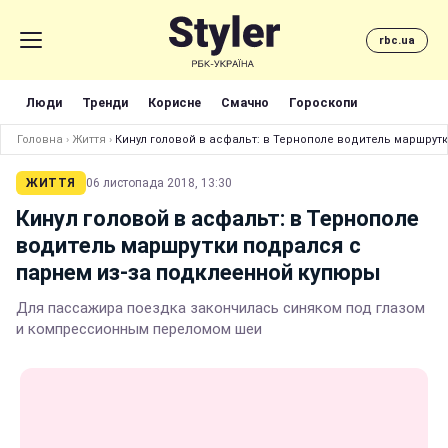
rbc.ua
Люди
Тренди
Корисне
Смачно
Гороскопи
Головна
›
Життя
›
Кинул головой в асфальт: в Тернополе водитель маршрут
ЖИТТЯ
06 листопада 2018, 13:30
Кинул головой в асфальт: в Тернополе
водитель маршрутки подрался с
парнем из-за подклеенной купюры
Для пассажира поездка закончилась синяком под глазом
и компрессионным переломом шеи