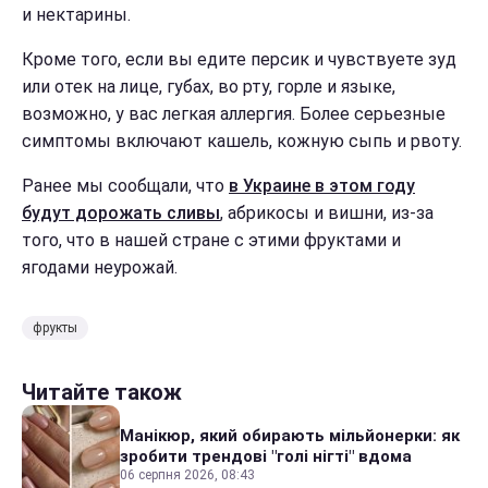
и нектарины.
Кроме того, если вы едите персик и чувствуете зуд
или отек на лице, губах, во рту, горле и языке,
возможно, у вас легкая аллергия. Более серьезные
симптомы включают кашель, кожную сыпь и рвоту.
Ранее мы сообщали, что
в Украине в этом году
будут дорожать сливы
, абрикосы и вишни, из-за
того, что в нашей стране с этими фруктами и
ягодами неурожай.
фрукты
Читайте також
Манікюр, який обирають мільйонерки: як
зробити трендові "голі нігті" вдома
06 серпня 2026, 08:43