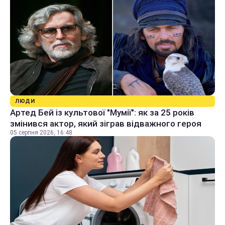
ЛЮДИ
Артед Бей із культової "Мумії": як за 25 років
змінився актор, який зіграв відважного героя
05 серпня 2026, 16:48