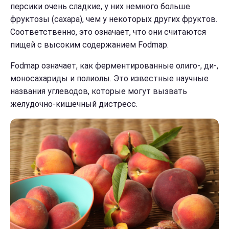
персики очень сладкие, у них немного больше
фруктозы (сахара), чем у некоторых других фруктов.
Соответственно, это означает, что они считаются
пищей с высоким содержанием Fodmap.
Fodmap означает, как ферментированные олиго-, ди-,
моносахариды и полиолы. Это известные научные
названия углеводов, которые могут вызвать
желудочно-кишечный дистресс.