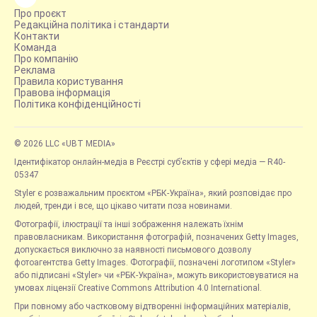
Про проєкт
Редакційна політика і стандарти
Контакти
Команда
Про компанію
Реклама
Правила користування
Правова інформація
Політика конфіденційності
© 2026 LLC «UBT MEDIA»
Ідентифікатор онлайн-медіа в Реєстрі суб’єктів у сфері медіа — R40-
05347
Styler є розважальним проєктом «РБК-Україна», який розповідає про
людей, тренди і все, що цікаво читати поза новинами.
Фотографії, ілюстрації та інші зображення належать їхнім
правовласникам. Використання фотографій, позначених Getty Images,
допускається виключно за наявності письмового дозволу
фотоагентства Getty Images. Фотографії, позначені логотипом «Styler»
або підписані «Styler» чи «РБК-Україна», можуть використовуватися на
умовах ліцензії Creative Commons Attribution 4.0 International.
При повному або частковому відтворенні інформаційних матеріалів,