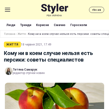
rbc.ua
Люди
Тренди
Корисне
Смачно
Гороскопи
Головна
›
Життя
›
Кому ни в коем случае нельзя есть персики: советы спец
ЖИТТЯ
18 червня 2021, 17:49
Кому ни в коем случае нельзя есть
персики: советы специалистов
Тетяна Самарук
редактор стрічки новин