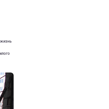
 жизнь
илого