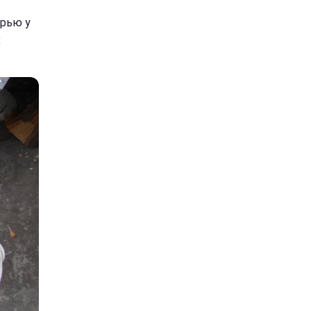
ерью у
х