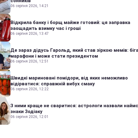
сонників
06 серпня 2026, 14:21
Відкрила банку і борщ майже готовий: ця заправка
заощадить взимку час і гроші
06 серпня 2026, 13:47
Де зараз дідусь Гарольд, який став зіркою мемів: біг
марафони і може стати президентом
06 серпня 2026, 12:51
Швидкі мариновані помідори, від яких неможливо
відірватися: справжній вибух смаку
06 серпня 2026, 12:22
З ними краще не сваритися: астрологи назвали наймс
знаки Зодіаку
06 серпня 2026, 12:01