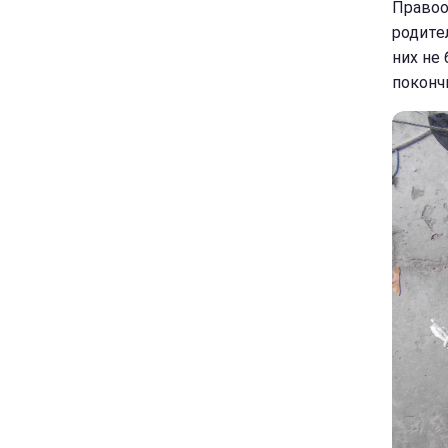
Правоо
родите
них не
поконч