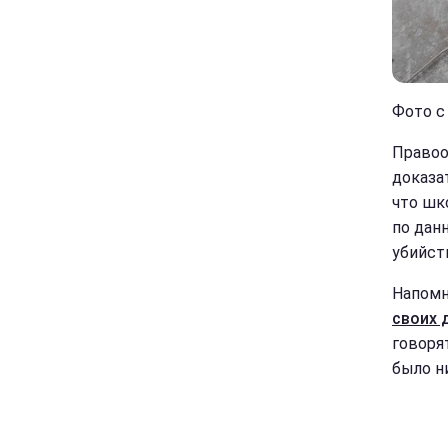
Фото с 
Правоо
доказа
что шк
по дан
убийст
Напомн
своих 
говоря
было н