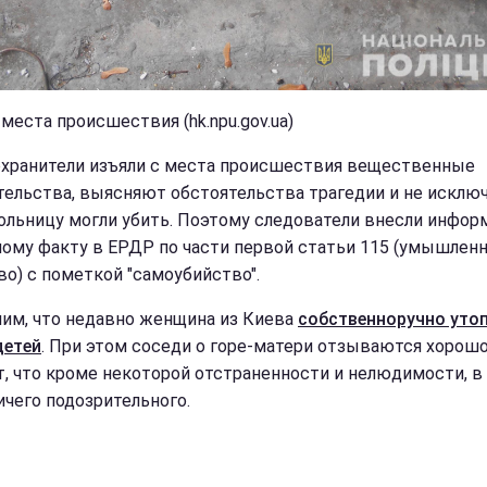
места происшествия (hk.npu.gov.ua)
хранители изъяли с места происшествия вещественные
тельства, выясняют обстоятельства трагедии и не исклю
ольницу могли убить. Поэтому следователи внесли инфо
ному факту в ЕРДР по части первой статьи 115 (умышлен
во) с пометкой "самоубийство".
им, что недавно женщина из Киева
собственноручно уто
детей
. При этом соседи о горе-матери отзываются хорошо
т, что кроме некоторой отстраненности и нелюдимости, в 
ичего подозрительного.