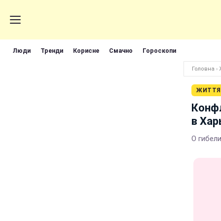
Люди
Тренди
Корисне
Смачно
Гороскопи
Головна
›
ЖИТТЯ
Конфл
в Хар
О гибел