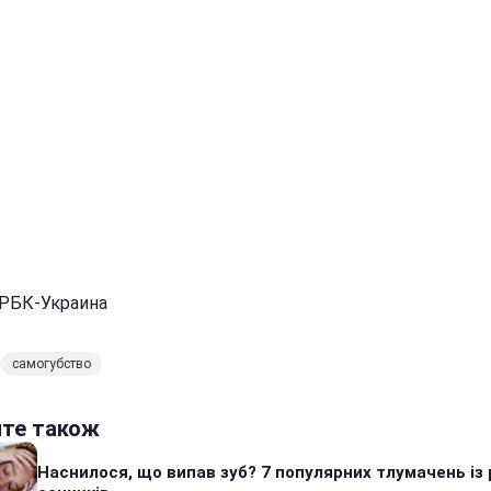
 РБК-Украина
самогубство
йте також
Наснилося, що випав зуб? 7 популярних тлумачень із 