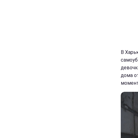
В Харь
самоуб
девочк
дома о
момент