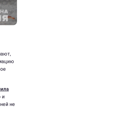
чают,
рмацию
ное
пила
 и
ней не