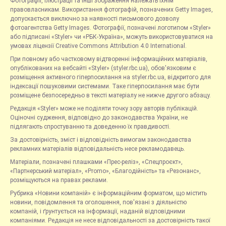
Фотографії, ілюстрації та інші зображення належать їхнім
правовласникам. Використання фотографій, позначених Getty Images,
допускається виключно за наявності письмового дозволу
фотоагентства Getty Images. Фотографії, позначені логотипом «Styler»
або підписані «Styler» чи «РБК-Україна», можуть використовуватися на
умовах ліцензії Creative Commons Attribution 4.0 International.
При повному або частковому відтворенні інформаційних матеріалів,
опублікованих на вебсайті «Styler» (styler.rbc.ua), обов'язковим є
розміщення активного гіперпосилання на styler.rbc.ua, відкритого для
індексації пошуковими системами. Таке гіперпосилання має бути
розміщене безпосередньо в тексті матеріалу не нижче другого абзацу.
Редакція «Styler» може не поділяти точку зору авторів публікацій.
Оціночні судження, відповідно до законодавства України, не
підлягають спростуванню та доведенню їх правдивості.
За достовірність, зміст і відповідність вимогам законодавства
рекламних матеріалів відповідальність несе рекламодавець.
Матеріали, позначені плашками «Прес-реліз», «Спецпроєкт»,
«Партнерський матеріал», «Promo», «Благодійність» та «Резонанс»,
розміщуються на правах реклами.
Рубрика «Новини компаній» є інформаційним форматом, що містить
новини, повідомлення та оголошення, пов'язані з діяльністю
компаній, і ґрунтується на інформації, наданій відповідними
компаніями. Редакція не несе відповідальності за достовірність такої