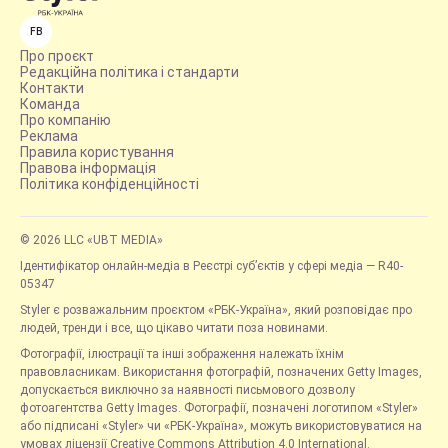
FB
Про проєкт
Редакційна політика і стандарти
Контакти
Команда
Про компанію
Реклама
Правила користування
Правова інформація
Політика конфіденційності
© 2026 LLC «UBT MEDIA»
Ідентифікатор онлайн-медіа в Реєстрі суб’єктів у сфері медіа — R40-
05347
Styler є розважальним проєктом «РБК-Україна», який розповідає про
людей, тренди і все, що цікаво читати поза новинами.
Фотографії, ілюстрації та інші зображення належать їхнім
правовласникам. Використання фотографій, позначених Getty Images,
допускається виключно за наявності письмового дозволу
фотоагентства Getty Images. Фотографії, позначені логотипом «Styler»
або підписані «Styler» чи «РБК-Україна», можуть використовуватися на
умовах ліцензії Creative Commons Attribution 4.0 International.