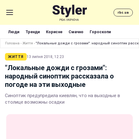
rbc.ua
Люди
Тренди
Корисне
Смачно
Гороскопи
Головна
›
Життя
›
"Локальные дожди с грозами": народный синоптик расск
ЖИТТЯ
13 липня 2018, 12:23
"Локальные дожди с грозами":
народный синоптик рассказала о
погоде на эти выходные
Синоптик предупредила киевлян, что на выходные в
столице возможны осадки