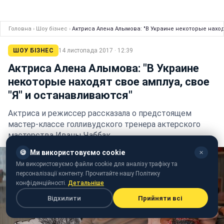
Головна
›
Шоу бізнес
›
Актриса Алена Алымова: "В Украине некоторые наход
ШОУ БІЗНЕС
14 листопада 2017 · 12:39
Актриса Алена Алымова: "В Украине
некоторые находят свое амплуа, свое
"Я" и останавливаются"
Актриса и режиссер рассказала о предстоящем
мастер-классе голливудского тренера актерского
мастерства Иваны Чаббак
🍪
Ми використовуємо cookie
✕
Ми використовуємо файли cookie для аналізу трафіку та
персоналізації контенту. Прочитайте нашу Політику
конфіденційності.
Детальніше
Відхилити
Прийняти всі