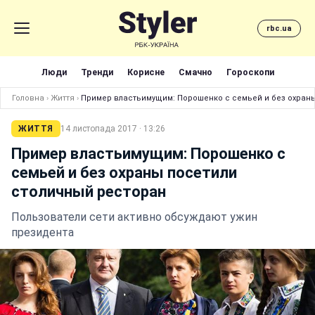
rbc.ua
Люди
Тренди
Корисне
Смачно
Гороскопи
Головна
›
Життя
›
Пример властьимущим: Порошенко с семьей и без охран
ЖИТТЯ
14 листопада 2017 · 13:26
Пример властьимущим: Порошенко с
семьей и без охраны посетили
столичный ресторан
Пользователи сети активно обсуждают ужин
президента