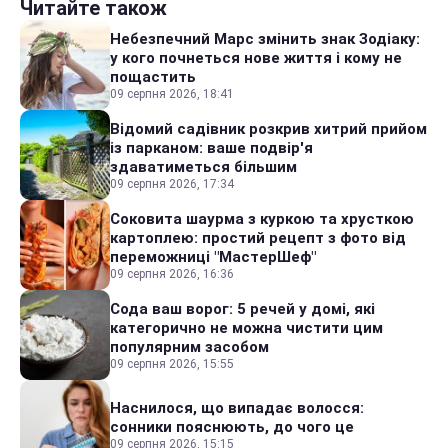
Читайте також
Небезпечний Марс змінить знак Зодіаку:
у кого почнеться нове життя і кому не
пощастить
09 серпня 2026, 18:41
Відомий садівник розкрив хитрий прийом
із парканом: ваше подвір'я
здаватиметься більшим
09 серпня 2026, 17:34
Соковита шаурма з куркою та хрусткою
картоплею: простий рецепт з фото від
переможниці "МастерШеф"
09 серпня 2026, 16:36
Сода ваш ворог: 5 речей у домі, які
категорично не можна чистити цим
популярним засобом
09 серпня 2026, 15:55
Наснилося, що випадає волосся:
сонники пояснюють, до чого це
09 серпня 2026, 15:15