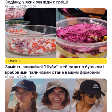
Зодіаку, у яких завжди є гроші
09 серпня 2026, 12:06
СМАЧНО
Замість звичайної "Шуби": цей салат з буряком і
крабовими паличками стане вашим фірмовим
09 серпня 2026, 10:41