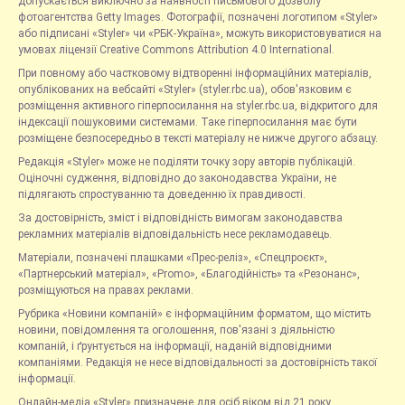
допускається виключно за наявності письмового дозволу
фотоагентства Getty Images. Фотографії, позначені логотипом «Styler»
або підписані «Styler» чи «РБК-Україна», можуть використовуватися на
умовах ліцензії Creative Commons Attribution 4.0 International.
При повному або частковому відтворенні інформаційних матеріалів,
опублікованих на вебсайті «Styler» (styler.rbc.ua), обов'язковим є
розміщення активного гіперпосилання на styler.rbc.ua, відкритого для
індексації пошуковими системами. Таке гіперпосилання має бути
розміщене безпосередньо в тексті матеріалу не нижче другого абзацу.
Редакція «Styler» може не поділяти точку зору авторів публікацій.
Оціночні судження, відповідно до законодавства України, не
підлягають спростуванню та доведенню їх правдивості.
За достовірність, зміст і відповідність вимогам законодавства
рекламних матеріалів відповідальність несе рекламодавець.
Матеріали, позначені плашками «Прес-реліз», «Спецпроєкт»,
«Партнерський матеріал», «Promo», «Благодійність» та «Резонанс»,
розміщуються на правах реклами.
Рубрика «Новини компаній» є інформаційним форматом, що містить
новини, повідомлення та оголошення, пов'язані з діяльністю
компаній, і ґрунтується на інформації, наданій відповідними
компаніями. Редакція не несе відповідальності за достовірність такої
інформації.
Онлайн-медіа «Styler» призначене для осіб віком від 21 року.