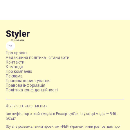
FB
Про проєкт
Редакційна політика і стандарти
Контакти
Команда
Про компанію
Реклама
Правила користування
Правова інформація
Політика конфіденційності
© 2026 LLC «UBT MEDIA»
Ідентифікатор онлайн-медіа в Реєстрі суб’єктів у сфері медіа — R40-
05347
Styler є розважальним проєктом «РБК-Україна», який розповідає про