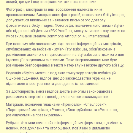
людей, тренди і все, що цікаво читати поза новинами.
Фотографії, ілюстрації та інші зображення належать їхнім
правовласникам. Використання фотографій, позначених Getty Images,
допускається виключно за наявності письмового дозволу
фотоагентства Getty Images. Фотографії, позначені логотипом «Styler»
або підписані «Styler» чи «РБК-Україна», можуть використовуватися на
умовах ліцензії Creative Commons Attribution 4.0 International.
При повному або частковому відтворенні інформаційних матеріалів,
опублікованих на вебсайті «Styler» (styler.rbc.ua), обов'язковим є
розміщення активного гіперпосилання на styler.rbc.ua, відкритого для
індексації пошуковими системами. Таке гіперпосилання має бути
розміщене безпосередньо в тексті матеріалу не нижче другого абзацу.
Редакція «Styler» може не поділяти точку зору авторів публікацій.
Оціночні судження, відповідно до законодавства України, не
підлягають спростуванню та доведенню їх правдивості.
За достовірність, зміст і відповідність вимогам законодавства
рекламних матеріалів відповідальність несе рекламодавець.
Матеріали, позначені плашками «Прес-реліз», «Спецпроєкт»,
«Партнерський матеріал», «Promo», «Благодійність» та «Резонанс»,
розміщуються на правах реклами.
Рубрика «Новини компаній» є інформаційним форматом, що містить
новини, повідомлення та оголошення, пов'язані з діяльністю