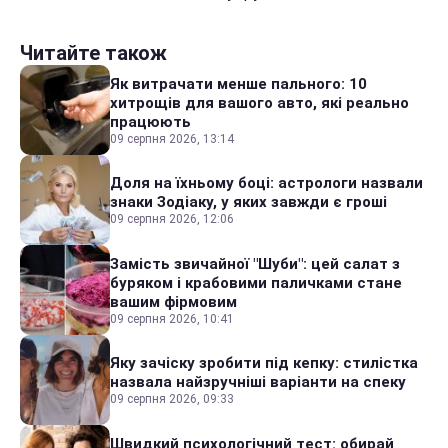
Читайте також
Як витрачати менше пального: 10
хитрощів для вашого авто, які реально
працюють
09 серпня 2026, 13:14
Доля на їхньому боці: астрологи назвали
знаки Зодіаку, у яких завжди є гроші
09 серпня 2026, 12:06
Замість звичайної "Шуби": цей салат з
буряком і крабовими паличками стане
вашим фірмовим
09 серпня 2026, 10:41
Яку зачіску зробити під кепку: стилістка
назвала найзручніші варіанти на спеку
09 серпня 2026, 09:33
Швидкий психологічний тест: обирай