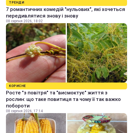
ТРЕНДИ
7 романтичних комедій "нульових", які хочеться
передивлятися знову і знову
08 серпня 2026, 18:02
КОРИСНЕ
Росте "з повітря" та "висмоктує" життя з
рослин: що таке повитиця та чому її так важко
побороти
08 серпня 2026, 17:14