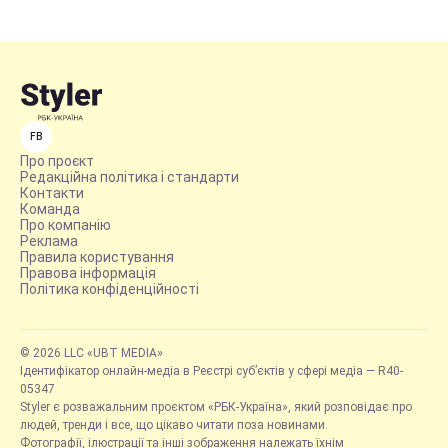
FB
Про проєкт
Редакційна політика і стандарти
Контакти
Команда
Про компанію
Реклама
Правила користування
Правова інформація
Політика конфіденційності
© 2026 LLC «UBT MEDIA»
Ідентифікатор онлайн-медіа в Реєстрі суб’єктів у сфері медіа — R40-
05347
Styler є розважальним проєктом «РБК-Україна», який розповідає про
людей, тренди і все, що цікаво читати поза новинами.
Фотографії, ілюстрації та інші зображення належать їхнім