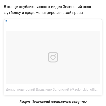
В конце опубликованного видео Зеленский снял
футболку и продемонстрировал свой пресс.
Допис, поширений Владимир Зеленский (@zelenskiy_official)
Ли
Видео: Зеленский занимается спортом