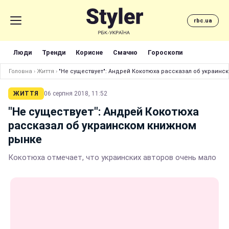
rbc.ua
Люди
Тренди
Корисне
Смачно
Гороскопи
Головна
›
Життя
›
"Не существует": Андрей Кокотюха рассказал об украин
ЖИТТЯ
06 серпня 2018, 11:52
"Не существует": Андрей Кокотюха
рассказал об украинском книжном
рынке
Кокотюха отмечает, что украинских авторов очень мало