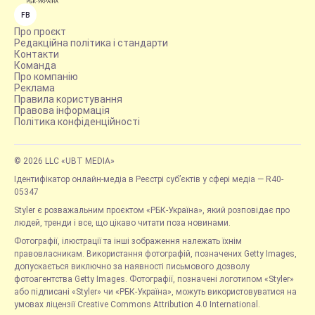
FB
Про проєкт
Редакційна політика і стандарти
Контакти
Команда
Про компанію
Реклама
Правила користування
Правова інформація
Політика конфіденційності
© 2026 LLC «UBT MEDIA»
Ідентифікатор онлайн-медіа в Реєстрі суб’єктів у сфері медіа — R40-
05347
Styler є розважальним проєктом «РБК-Україна», який розповідає про
людей, тренди і все, що цікаво читати поза новинами.
Фотографії, ілюстрації та інші зображення належать їхнім
правовласникам. Використання фотографій, позначених Getty Images,
допускається виключно за наявності письмового дозволу
фотоагентства Getty Images. Фотографії, позначені логотипом «Styler»
або підписані «Styler» чи «РБК-Україна», можуть використовуватися на
умовах ліцензії Creative Commons Attribution 4.0 International.