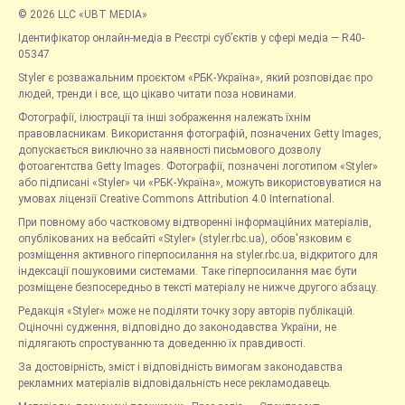
© 2026 LLC «UBT MEDIA»
Ідентифікатор онлайн-медіа в Реєстрі суб’єктів у сфері медіа — R40-
05347
Styler є розважальним проєктом «РБК-Україна», який розповідає про
людей, тренди і все, що цікаво читати поза новинами.
Фотографії, ілюстрації та інші зображення належать їхнім
правовласникам. Використання фотографій, позначених Getty Images,
допускається виключно за наявності письмового дозволу
фотоагентства Getty Images. Фотографії, позначені логотипом «Styler»
або підписані «Styler» чи «РБК-Україна», можуть використовуватися на
умовах ліцензії Creative Commons Attribution 4.0 International.
При повному або частковому відтворенні інформаційних матеріалів,
опублікованих на вебсайті «Styler» (styler.rbc.ua), обов'язковим є
розміщення активного гіперпосилання на styler.rbc.ua, відкритого для
індексації пошуковими системами. Таке гіперпосилання має бути
розміщене безпосередньо в тексті матеріалу не нижче другого абзацу.
Редакція «Styler» може не поділяти точку зору авторів публікацій.
Оціночні судження, відповідно до законодавства України, не
підлягають спростуванню та доведенню їх правдивості.
За достовірність, зміст і відповідність вимогам законодавства
рекламних матеріалів відповідальність несе рекламодавець.