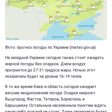
Фото: прогноз погоды по Украине (meteo.gov.ua)
На западной Украине сегодня также стоит ожидать
жаркой погоды без осадков. Днем воздух
прогреется до 27-31 градуса жары. Ночью этот
показатель будет на уровне 16-19 тепла.
В то же время Киев и область сегодня ожидает
весьма неоднозначная погода. Осадки накроют
Вышгород, Фастов, Тетеров, Борисполь и
Барышевку. Остальным населенным пунктам ждать
каких-либо дождей не стоит. Днем термометр будет