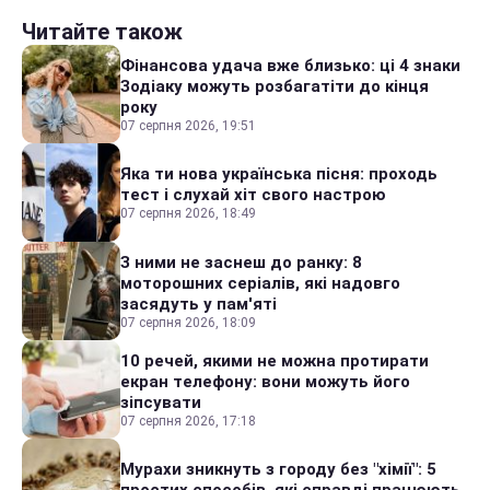
Читайте також
Фінансова удача вже близько: ці 4 знаки
Зодіаку можуть розбагатіти до кінця
року
07 серпня 2026, 19:51
Яка ти нова українська пісня: проходь
тест і слухай хіт свого настрою
07 серпня 2026, 18:49
З ними не заснеш до ранку: 8
моторошних серіалів, які надовго
засядуть у пам'яті
07 серпня 2026, 18:09
10 речей, якими не можна протирати
екран телефону: вони можуть його
зіпсувати
07 серпня 2026, 17:18
Мурахи зникнуть з городу без "хімії": 5