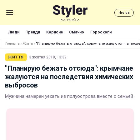
rbc.ua
Люди
Тренди
Корисне
Смачно
Гороскопи
Головна
›
Життя
›
"Планирую бежать отсюда": крымчане жалуются на посл
ЖИТТЯ
13 жовтня 2018, 13:39
"Планирую бежать отсюда": крымчане
жалуются на последствия химических
выбросов
Мужчина намерен уехать из полуострова вместе с семьей