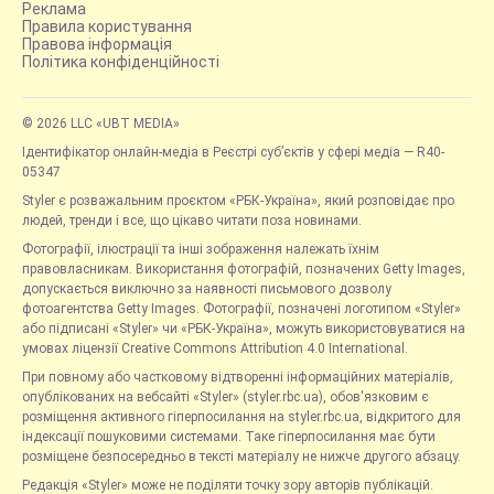
Реклама
Правила користування
Правова інформація
Політика конфіденційності
© 2026 LLC «UBT MEDIA»
Ідентифікатор онлайн-медіа в Реєстрі суб’єктів у сфері медіа — R40-
05347
Styler є розважальним проєктом «РБК-Україна», який розповідає про
людей, тренди і все, що цікаво читати поза новинами.
Фотографії, ілюстрації та інші зображення належать їхнім
правовласникам. Використання фотографій, позначених Getty Images,
допускається виключно за наявності письмового дозволу
фотоагентства Getty Images. Фотографії, позначені логотипом «Styler»
або підписані «Styler» чи «РБК-Україна», можуть використовуватися на
умовах ліцензії Creative Commons Attribution 4.0 International.
При повному або частковому відтворенні інформаційних матеріалів,
опублікованих на вебсайті «Styler» (styler.rbc.ua), обов'язковим є
розміщення активного гіперпосилання на styler.rbc.ua, відкритого для
індексації пошуковими системами. Таке гіперпосилання має бути
розміщене безпосередньо в тексті матеріалу не нижче другого абзацу.
Редакція «Styler» може не поділяти точку зору авторів публікацій.