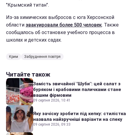
"Крымский титан".
Из-за химических выбросов с юга Херсонской
области
эвакуировали более 500 человек
. Также
сообщалось об остановке учебного процесса в
школах и детских садах.
Крим
Забруднення повітря
Читайте також
Замість звичайної "Шуби": цей салат з
буряком і крабовими паличками стане
вашим фірмовим
09 серпня 2026, 10:41
Яку зачіску зробити під кепку: стилістка
назвала найзручніші варіанти на спеку
09 серпня 2026, 09:33