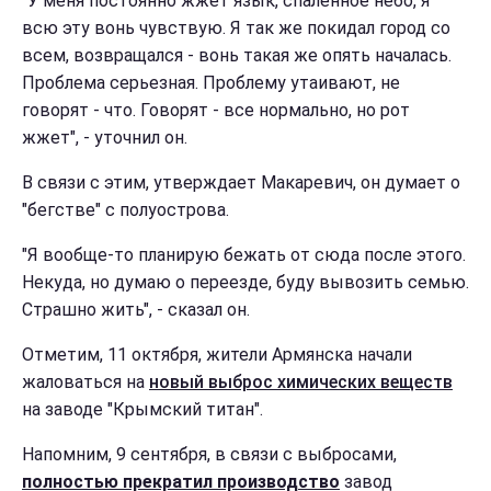
"У меня постоянно жжет язык, спаленное небо, я
всю эту вонь чувствую. Я так же покидал город со
всем, возвращался - вонь такая же опять началась.
Проблема серьезная. Проблему утаивают, не
говорят - что. Говорят - все нормально, но рот
жжет", - уточнил он.
В связи с этим, утверждает Макаревич, он думает о
"бегстве" с полуострова.
"Я вообще-то планирую бежать от сюда после этого.
Некуда, но думаю о переезде, буду вывозить семью.
Страшно жить", - сказал он.
Отметим, 11 октября, жители Армянска начали
жаловаться на
новый выброс химических веществ
на заводе "Крымский титан".
Напомним, 9 сентября, в связи с выбросами,
полностью прекратил производство
завод