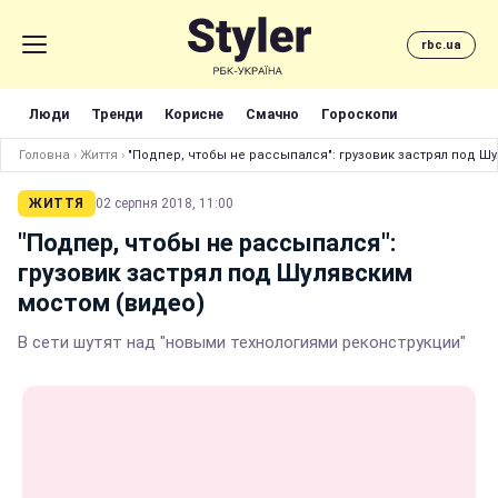
rbc.ua
Люди
Тренди
Корисне
Смачно
Гороскопи
Головна
›
Життя
›
"Подпер, чтобы не рассыпался": грузовик застрял под Ш
ЖИТТЯ
02 серпня 2018, 11:00
"Подпер, чтобы не рассыпался":
грузовик застрял под Шулявским
мостом (видео)
В сети шутят над "новыми технологиями реконструкции"