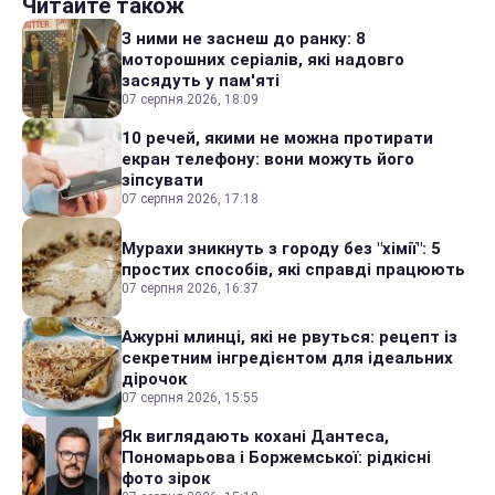
Читайте також
З ними не заснеш до ранку: 8
моторошних серіалів, які надовго
засядуть у пам'яті
07 серпня 2026, 18:09
10 речей, якими не можна протирати
екран телефону: вони можуть його
зіпсувати
07 серпня 2026, 17:18
Мурахи зникнуть з городу без "хімії": 5
простих способів, які справді працюють
07 серпня 2026, 16:37
Ажурні млинці, які не рвуться: рецепт із
секретним інгредієнтом для ідеальних
дірочок
07 серпня 2026, 15:55
Як виглядають кохані Дантеса,
Пономарьова і Боржемської: рідкісні
фото зірок