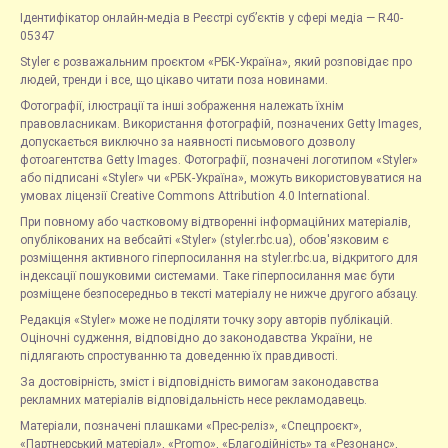
Ідентифікатор онлайн-медіа в Реєстрі суб’єктів у сфері медіа — R40-
05347
Styler є розважальним проєктом «РБК-Україна», який розповідає про
людей, тренди і все, що цікаво читати поза новинами.
Фотографії, ілюстрації та інші зображення належать їхнім
правовласникам. Використання фотографій, позначених Getty Images,
допускається виключно за наявності письмового дозволу
фотоагентства Getty Images. Фотографії, позначені логотипом «Styler»
або підписані «Styler» чи «РБК-Україна», можуть використовуватися на
умовах ліцензії Creative Commons Attribution 4.0 International.
При повному або частковому відтворенні інформаційних матеріалів,
опублікованих на вебсайті «Styler» (styler.rbc.ua), обов'язковим є
розміщення активного гіперпосилання на styler.rbc.ua, відкритого для
індексації пошуковими системами. Таке гіперпосилання має бути
розміщене безпосередньо в тексті матеріалу не нижче другого абзацу.
Редакція «Styler» може не поділяти точку зору авторів публікацій.
Оціночні судження, відповідно до законодавства України, не
підлягають спростуванню та доведенню їх правдивості.
За достовірність, зміст і відповідність вимогам законодавства
рекламних матеріалів відповідальність несе рекламодавець.
Матеріали, позначені плашками «Прес-реліз», «Спецпроєкт»,
«Партнерський матеріал», «Promo», «Благодійність» та «Резонанс»,