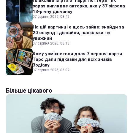
Плаксива Мірта з "Гаррі Поттера": як
зараз виглядає акторка, яка у 37 зіграла
13-річну дівчинку
07 серпня 2026, 08:49
На цій картинці є щось зайве: знайди за
20 секунд і дізнайся, наскільки ти
уважний
07 серпня 2026, 08:18
Кому усміхнеться доля 7 серпня: карти
Таро дали підказки для всіх знаків
Зодіаку
07 серпня 2026, 06:02
Більше цікавого