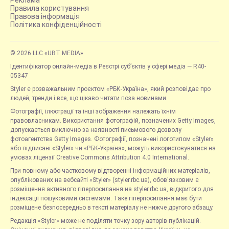
Правила користування
Правова інформація
Політика конфіденційності
© 2026 LLC «UBT MEDIA»
Ідентифікатор онлайн-медіа в Реєстрі суб’єктів у сфері медіа — R40-
05347
Styler є розважальним проєктом «РБК-Україна», який розповідає про
людей, тренди і все, що цікаво читати поза новинами.
Фотографії, ілюстрації та інші зображення належать їхнім
правовласникам. Використання фотографій, позначених Getty Images,
допускається виключно за наявності письмового дозволу
фотоагентства Getty Images. Фотографії, позначені логотипом «Styler»
або підписані «Styler» чи «РБК-Україна», можуть використовуватися на
умовах ліцензії Creative Commons Attribution 4.0 International.
При повному або частковому відтворенні інформаційних матеріалів,
опублікованих на вебсайті «Styler» (styler.rbc.ua), обов'язковим є
розміщення активного гіперпосилання на styler.rbc.ua, відкритого для
індексації пошуковими системами. Таке гіперпосилання має бути
розміщене безпосередньо в тексті матеріалу не нижче другого абзацу.
Редакція «Styler» може не поділяти точку зору авторів публікацій.