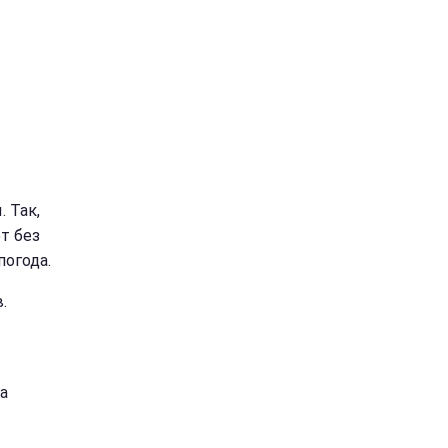
 Так,
т без
погода.
.
а
.