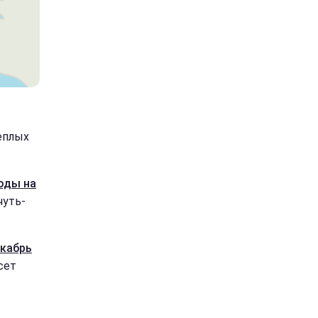
еплых
оды на
чуть-
екабрь
сет