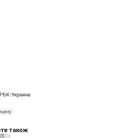
 РБК-Украина
тцентр
йте також