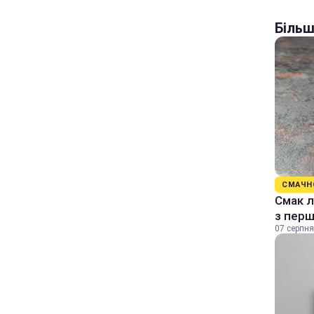
Більш
СМАЧН
Смак л
з перш
07 серпня