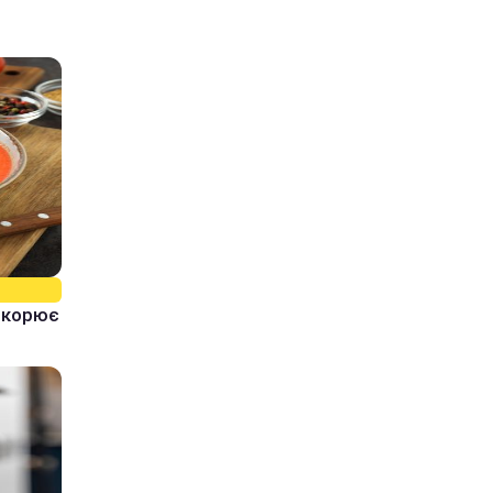
ідкорює