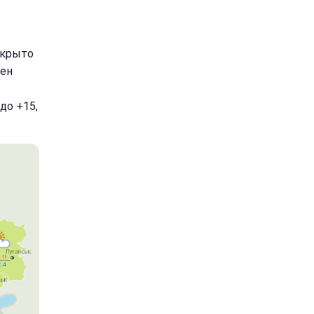
окрыто
жен
до +15,