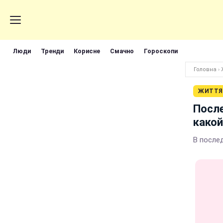
Люди
Тренди
Корисне
Смачно
Гороскопи
Головна
›
ЖИТТЯ
После
како
В после