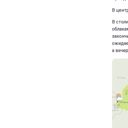
В цент
В стол
облака
законч
ожидае
а вече