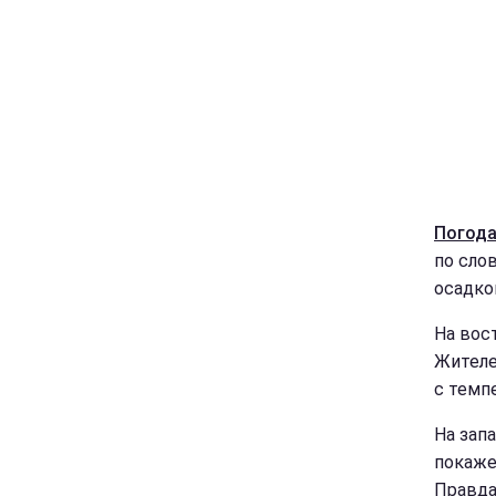
Погода
по сло
осадко
На вос
Жителе
с темп
На зап
покаже
Правда,