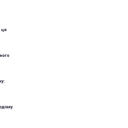
 ця
тного
ку:
одіаку