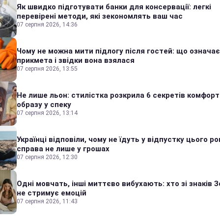
Як швидко підготувати банки для консервації: легкі
перевірені методи, які зекономлять ваш час
07 серпня 2026, 14:36
Чому не можна мити підлогу після гостей: що означає
прикмета і звідки вона взялася
07 серпня 2026, 13:55
Не лише льон: стилістка розкрила 6 секретів комфор
образу у спеку
07 серпня 2026, 13:14
Українці відповіли, чому не їдуть у відпустку цього ро
справа не лише у грошах
07 серпня 2026, 12:30
Одні мовчать, інші миттєво вибухають: хто зі знаків З
не стримує емоцій
07 серпня 2026, 11:43