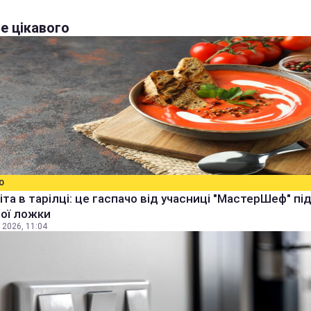
е цікавого
О
іта в тарілці: це гаспачо від учасниці "МастерШеф" п
ої ложки
 2026, 11:04