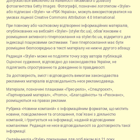
допускається виключно за наявності письмового дозволу
фотоагентства Getty Images. Фотографії, позначені логотипом «Styler»
або підписані «Styler» чи «РБК-Україна», можуть використовуватися на
умовах ліцензії Creative Commons Attribution 4.0 International.
При повному або частковому відтворенні інформаційних матеріалів,
опублікованих на вебсайті «Styler» (styler.rbc.ua), обов'язковим є
розміщення активного гіперпосилання на styler.rbc.ua, відкритого для
індексації пошуковими системами. Таке гіперпосилання має бути
розміщене безпосередньо в тексті матеріалу не нижче другого абзацу.
Редакція «Styler» може не поділяти точку зору авторів публікацій.
Оціночні судження, відповідно до законодавства України, не
підлягають спростуванню та доведенню їх правдивості.
За достовірність, зміст і відповідність вимогам законодавства
рекламних матеріалів відповідальність несе рекламодавець.
Матеріали, позначені плашками «Прес-реліз», «Спецпроєкт»,
«Партнерський матеріал», «Promo», «Благодійність» та «Резонанс»,
розміщуються на правах реклами.
Рубрика «Новини компаній» є інформаційним форматом, що містить
новини, повідомлення та оголошення, пов'язані з діяльністю
компаній, і ґрунтується на інформації, наданій відповідними
компаніями. Редакція не несе відповідальності за достовірність такої
інформації.
Онлайн-медіа «Styler» призначене для осіб віком від 21 року.