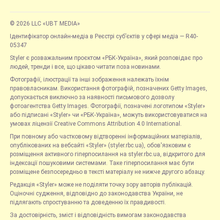
© 2026 LLC «UBT MEDIA»
Ідентифікатор онлайн-медіа в Реєстрі суб’єктів у сфері медіа — R40-
05347
Styler є розважальним проєктом «РБК-Україна», який розповідає про
людей, тренди і все, що цікаво читати поза новинами.
Фотографії, ілюстрації та інші зображення належать їхнім
правовласникам. Використання фотографій, позначених Getty Images,
допускається виключно за наявності письмового дозволу
фотоагентства Getty Images. Фотографії, позначені логотипом «Styler»
або підписані «Styler» чи «РБК-Україна», можуть використовуватися на
умовах ліцензії Creative Commons Attribution 4.0 International.
При повному або частковому відтворенні інформаційних матеріалів,
опублікованих на вебсайті «Styler» (styler.rbc.ua), обов'язковим є
розміщення активного гіперпосилання на styler.rbc.ua, відкритого для
індексації пошуковими системами. Таке гіперпосилання має бути
розміщене безпосередньо в тексті матеріалу не нижче другого абзацу.
Редакція «Styler» може не поділяти точку зору авторів публікацій.
Оціночні судження, відповідно до законодавства України, не
підлягають спростуванню та доведенню їх правдивості.
За достовірність, зміст і відповідність вимогам законодавства