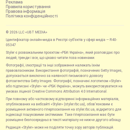
Реклама
Правила користування
Правова інформація
Політика конфіденційності
© 2026 LLC «UBT MEDIA»
Ідентифікатор онлайн-медіа в Реєстрі суб’єктів у сфері медіа — R40-
05347
Styler є розважальним проєктом «РБК-Україна», який розповідає про
людей, тренди і все, що цікаво читати поза новинами.
Фотографії, ілюстрації та інші зображення належать їхнім
правовласникам. Використання фотографій, позначених Getty Images,
допускається виключно за наявності письмового дозволу
фотоагентства Getty Images. Фотографії, позначені логотипом «Styler»
або підписані «Styler» чи «РБК-Україна», можуть використовуватися на
умовах ліцензії Creative Commons Attribution 4.0 International.
При повному або частковому відтворенні інформаційних матеріалів,
опублікованих на вебсайті «Styler» (styler.rbc.ua), обов'язковим є
розміщення активного гіперпосилання на styler.rbc.ua, відкритого для
індексації пошуковими системами. Таке гіперпосилання має бути
розміщене безпосередньо в тексті матеріалу не нижче другого абзацу.
Редакція «Styler» може не поділяти точку зору авторів публікацій.