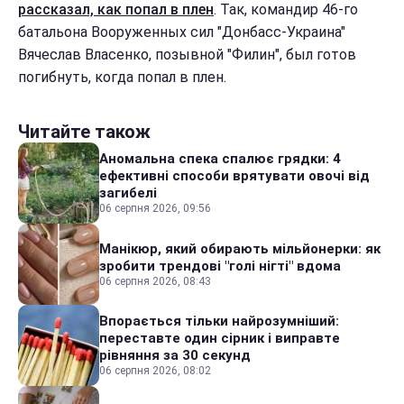
рассказал, как попал в плен
. Так, командир 46-го
батальона Вооруженных сил "Донбасс-Украина"
Вячеслав Власенко, позывной "Филин", был готов
погибнуть, когда попал в плен.
Читайте також
Аномальна спека спалює грядки: 4
ефективні способи врятувати овочі від
загибелі
06 серпня 2026, 09:56
Манікюр, який обирають мільйонерки: як
зробити трендові "голі нігті" вдома
06 серпня 2026, 08:43
Впорається тільки найрозумніший:
переставте один сірник і виправте
рівняння за 30 секунд
06 серпня 2026, 08:02