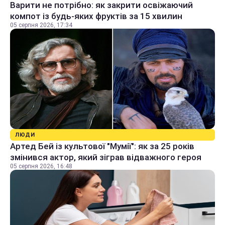
Варити не потрібно: як закрити освіжаючий
компот із будь-яких фруктів за 15 хвилин
05 серпня 2026, 17:34
ЛЮДИ
Артед Бей із культової "Мумії": як за 25 років
змінився актор, який зіграв відважного героя
05 серпня 2026, 16:48