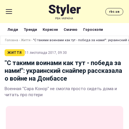
rbc.ua
Люди
Тренди
Корисне
Смачно
Гороскопи
Головна
›
Життя
›
"С такими воинами как тут - победа за нами!": украински
ЖИТТЯ
11 листопада 2017, 09:30
"С такими воинами как тут - победа за
нами!": украинский снайпер рассказала
о войне на Донбассе
Военная "Сара Конор" не смогла просто сидеть дома и
читать про потери