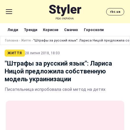
rbc.ua
Люди
Тренди
Корисне
Смачно
Гороскопи
Головна
›
Життя
›
"Штрафы за русский язык": Лариса Ницой предложила с
ЖИТТЯ
28 липня 2018, 18:03
"Штрафы за русский язык": Лариса
Ницой предложила собственную
модель украинизации
Писательница испробовала свой метод на детях