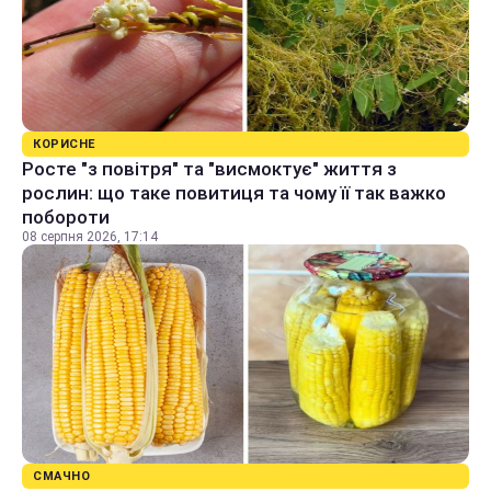
КОРИСНЕ
Росте "з повітря" та "висмоктує" життя з
рослин: що таке повитиця та чому її так важко
побороти
08 серпня 2026, 17:14
СМАЧНО