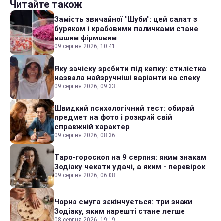
Читайте також
Замість звичайної "Шуби": цей салат з
буряком і крабовими паличками стане
вашим фірмовим
09 серпня 2026, 10:41
Яку зачіску зробити під кепку: стилістка
назвала найзручніші варіанти на спеку
09 серпня 2026, 09:33
Швидкий психологічний тест: обирай
предмет на фото і розкрий свій
справжній характер
09 серпня 2026, 08:36
Таро-гороскоп на 9 серпня: яким знакам
Зодіаку чекати удачі, а яким - перевірок
09 серпня 2026, 06:08
Чорна смуга закінчується: три знаки
Зодіаку, яким нарешті стане легше
08 серпня 2026, 19:19