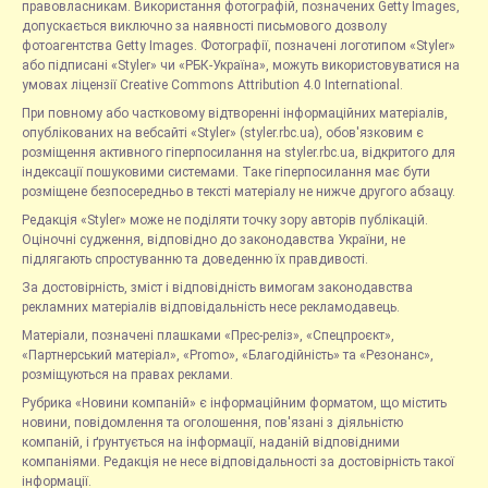
правовласникам. Використання фотографій, позначених Getty Images,
допускається виключно за наявності письмового дозволу
фотоагентства Getty Images. Фотографії, позначені логотипом «Styler»
або підписані «Styler» чи «РБК-Україна», можуть використовуватися на
умовах ліцензії Creative Commons Attribution 4.0 International.
При повному або частковому відтворенні інформаційних матеріалів,
опублікованих на вебсайті «Styler» (styler.rbc.ua), обов'язковим є
розміщення активного гіперпосилання на styler.rbc.ua, відкритого для
індексації пошуковими системами. Таке гіперпосилання має бути
розміщене безпосередньо в тексті матеріалу не нижче другого абзацу.
Редакція «Styler» може не поділяти точку зору авторів публікацій.
Оціночні судження, відповідно до законодавства України, не
підлягають спростуванню та доведенню їх правдивості.
За достовірність, зміст і відповідність вимогам законодавства
рекламних матеріалів відповідальність несе рекламодавець.
Матеріали, позначені плашками «Прес-реліз», «Спецпроєкт»,
«Партнерський матеріал», «Promo», «Благодійність» та «Резонанс»,
розміщуються на правах реклами.
Рубрика «Новини компаній» є інформаційним форматом, що містить
новини, повідомлення та оголошення, пов'язані з діяльністю
компаній, і ґрунтується на інформації, наданій відповідними
компаніями. Редакція не несе відповідальності за достовірність такої
інформації.