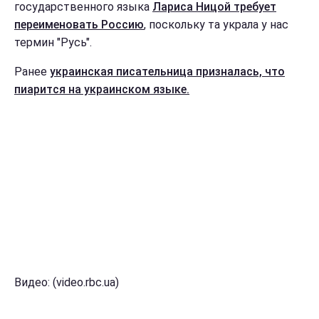
государственного языка
Лариса Ницой требует
переименовать Россию
, поскольку та украла у нас
термин "Русь".
Ранее
украинская писательница призналась, что
пиарится на украинском языке.
Видео: (video.rbc.ua)