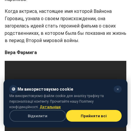
Когда актриса, настоящее имя которой Вайнона
Горовиц, узнала о своем происхождении, она
загорелась идеей стать героиней фильма о своих
родственниках, в котором была бы показана их жизнь
в период Второй мировой войны.
Вера Фармига
🍪
Ми використовуємо cookie
✕
Ми використовуємо файли cookie для аналізу трафіку та
персоналізації контенту. Прочитайте нашу Політику
конфіденційності.
Детальніше
Відхилити
Прийняти всі