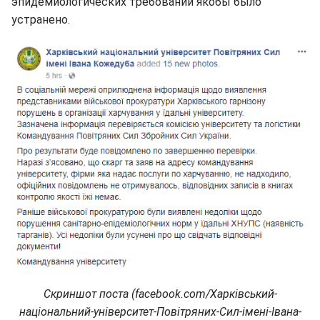
эпидемиологических требований якобы было
устранено.
Скриншот поста (facebook.com/Харківський-
національний-університет-Повітряних-Сил-імені-Івана-