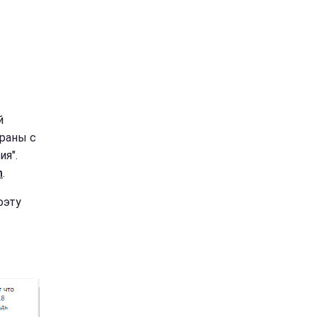
й
траны с
ия".
m
.
оэту