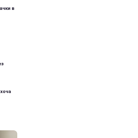
ачки в
ез
 хоча