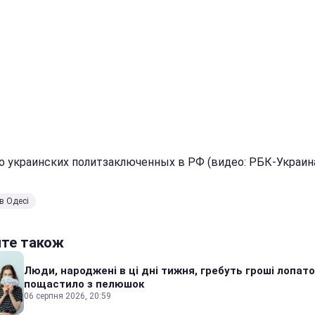
о украинских политзаключенных в РФ (видео: РБК-Украин
в Одесі
йте також
Люди, народжені в ці дні тижня, гребуть гроші лопато
пощастило з пелюшок
06 серпня 2026, 20:59