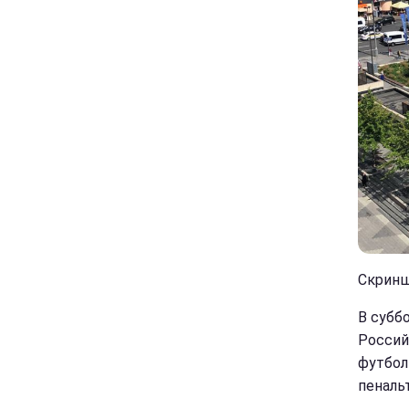
Скриншо
В субб
Россий
футбол
пенальт