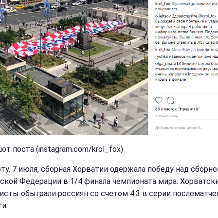
т поста (instagram.com/krol_fox)
оту, 7 июля, сборная Хорватии одержала победу над сборно
ской Федерации в 1/4 финала чемпионата мира. Хорватск
исты обыграли россиян со счетом 4:3 в серии послематч
и.