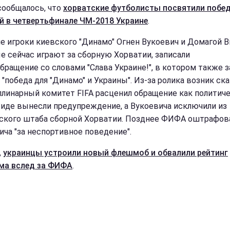
сообщалось, что
хорватские футболисты посвятили побед
й в четвертьфинале ЧМ-2018 Украине
.
 игроки киевского "Динамо" Огнен Вукоевич и Домагой В
е сейчас играют за сборную Хорватии, записали
бращение со словами "Слава Украине!", в котором также з
 "победа для "Динамо" и Украины". Из-за ролика возник ска
линарный комитет FIFA расценил обращение как политич
Виде вынесли предупреждение, а Вукоевича исключили из
ского штаба сборной Хорватии. Позднее ФИФА оштрафов
ича "за неспортивное поведение".
,
украинцы устроили новый флешмоб и обвалили рейтинг
ма вслед за ФИФА
.