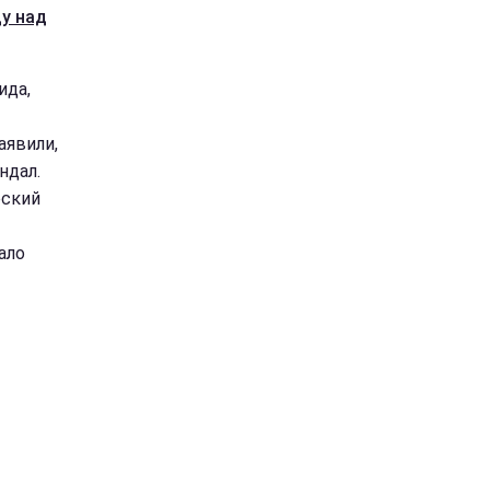
у над
ида,
аявили,
ндал.
еский
ало