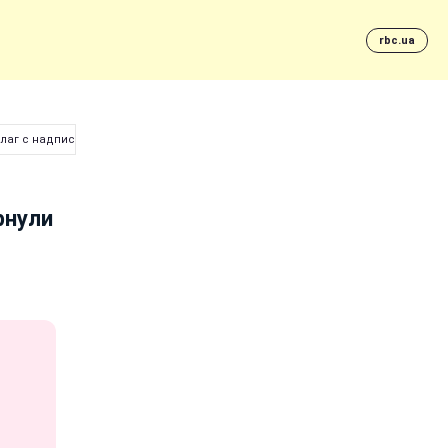
rbc.ua
лаг с надписью (фото)
рнули