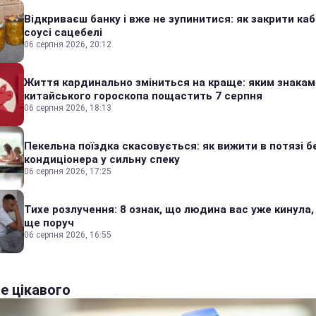
Відкриваєш банку і вже не зупинитися: як закрити каб
соусі сацебелі
06 серпня 2026, 20:12
Життя кардинально зміниться на краще: яким знакам
китайського гороскопа пощастить 7 серпня
06 серпня 2026, 18:13
Пекельна поїздка скасовується: як вижити в потязі б
кондиціонера у сильну спеку
06 серпня 2026, 17:25
Тихе розлучення: 8 ознак, що людина вас уже кинула,
ще поруч
06 серпня 2026, 16:55
е цікавого