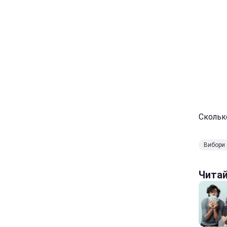
Скольк
Вибори 
Чита