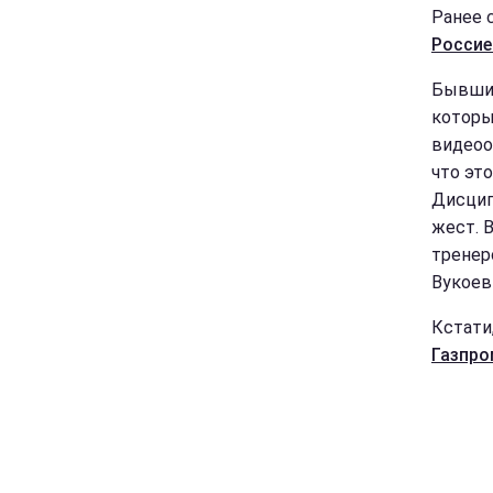
Ранее 
Россие
Бывшие
которы
видеоо
что это
Дисцип
жест. 
тренер
Вукоев
Кстати
Газпро