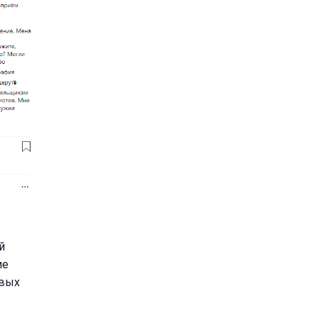
й
ие
евых