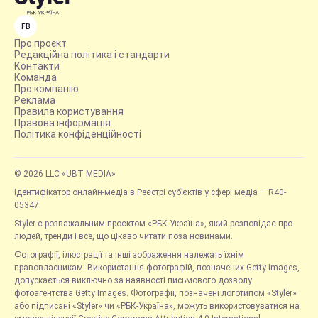
FB
Про проєкт
Редакційна політика і стандарти
Контакти
Команда
Про компанію
Реклама
Правила користування
Правова інформація
Політика конфіденційності
© 2026 LLC «UBT MEDIA»
Ідентифікатор онлайн-медіа в Реєстрі суб’єктів у сфері медіа — R40-
05347
Styler є розважальним проєктом «РБК-Україна», який розповідає про
людей, тренди і все, що цікаво читати поза новинами.
Фотографії, ілюстрації та інші зображення належать їхнім
правовласникам. Використання фотографій, позначених Getty Images,
допускається виключно за наявності письмового дозволу
фотоагентства Getty Images. Фотографії, позначені логотипом «Styler»
або підписані «Styler» чи «РБК-Україна», можуть використовуватися на