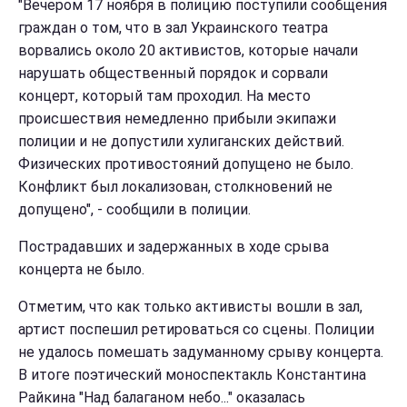
"Вечером 17 ноября в полицию поступили сообщения
граждан о том, что в зал Украинского театра
ворвались около 20 активистов, которые начали
нарушать общественный порядок и сорвали
концерт, который там проходил. На место
происшествия немедленно прибыли экипажи
полиции и не допустили хулиганских действий.
Физических противостояний допущено не было.
Конфликт был локализован, столкновений не
допущено", - сообщили в полиции.
Пострадавших и задержанных в ходе срыва
концерта не было.
Отметим, что как только активисты вошли в зал,
артист поспешил ретироваться со сцены. Полиции
не удалось помешать задуманному срыву концерта.
В итоге поэтический моноспектакль Константина
Райкина "Над балаганом небо..." оказалась