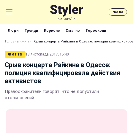
rbc.ua
Люди
Тренди
Корисне
Смачно
Гороскопи
Головна
›
Життя
›
Срыв концерта Райкина в Одессе: полиция квалифициро
ЖИТТЯ
18 листопада 2017, 15:40
Срыв концерта Райкина в Одессе:
полиция квалифицировала действия
активистов
Правоохранители говорят, что не допустили
столкновений