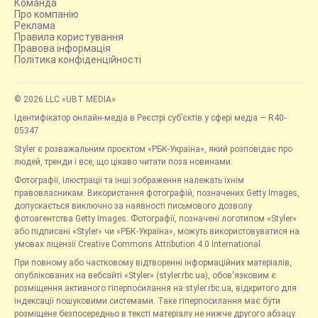
Команда
Про компанію
Реклама
Правила користування
Правова інформація
Політика конфіденційності
© 2026 LLC «UBT MEDIA»
Ідентифікатор онлайн-медіа в Реєстрі суб’єктів у сфері медіа — R40-
05347
Styler є розважальним проєктом «РБК-Україна», який розповідає про
людей, тренди і все, що цікаво читати поза новинами.
Фотографії, ілюстрації та інші зображення належать їхнім
правовласникам. Використання фотографій, позначених Getty Images,
допускається виключно за наявності письмового дозволу
фотоагентства Getty Images. Фотографії, позначені логотипом «Styler»
або підписані «Styler» чи «РБК-Україна», можуть використовуватися на
умовах ліцензії Creative Commons Attribution 4.0 International.
При повному або частковому відтворенні інформаційних матеріалів,
опублікованих на вебсайті «Styler» (styler.rbc.ua), обов'язковим є
розміщення активного гіперпосилання на styler.rbc.ua, відкритого для
індексації пошуковими системами. Таке гіперпосилання має бути
розміщене безпосередньо в тексті матеріалу не нижче другого абзацу.