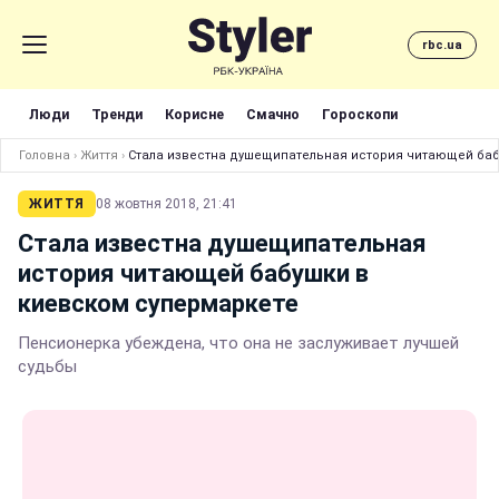
rbc.ua
Люди
Тренди
Корисне
Смачно
Гороскопи
Головна
›
Життя
›
Стала известна душещипательная история читающей баб
ЖИТТЯ
08 жовтня 2018, 21:41
Стала известна душещипательная
история читающей бабушки в
киевском супермаркете
Пенсионерка убеждена, что она не заслуживает лучшей
судьбы