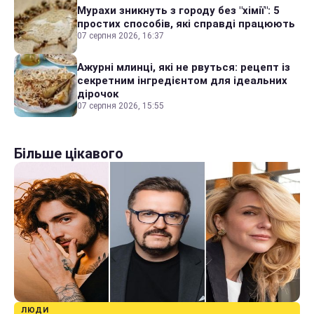
Мурахи зникнуть з городу без "хімії": 5
простих способів, які справді працюють
07 серпня 2026, 16:37
Ажурні млинці, які не рвуться: рецепт із
секретним інгредієнтом для ідеальних
дірочок
07 серпня 2026, 15:55
Більше цікавого
ЛЮДИ