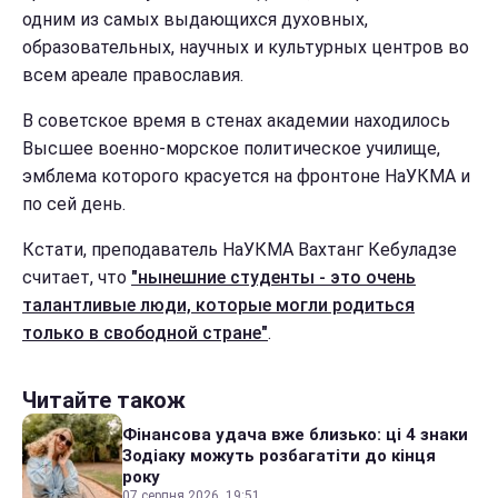
одним из самых выдающихся духовных,
образовательных, научных и культурных центров во
всем ареале православия.
В советское время в стенах академии находилось
Высшее военно-морское политическое училище,
эмблема которого красуется на фронтоне НаУКМА и
по сей день.
Кстати, преподаватель НаУКМА Вахтанг Кебуладзе
считает, что
"нынешние студенты - это очень
талантливые люди, которые могли родиться
только в свободной стране"
.
Читайте також
Фінансова удача вже близько: ці 4 знаки
Зодіаку можуть розбагатіти до кінця
року
07 серпня 2026, 19:51