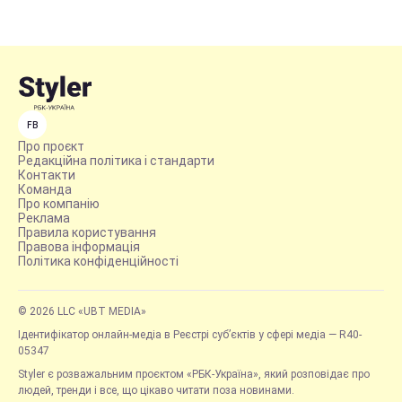
FB
Про проєкт
Редакційна політика і стандарти
Контакти
Команда
Про компанію
Реклама
Правила користування
Правова інформація
Політика конфіденційності
© 2026 LLC «UBT MEDIA»
Ідентифікатор онлайн-медіа в Реєстрі суб’єктів у сфері медіа — R40-
05347
Styler є розважальним проєктом «РБК-Україна», який розповідає про
людей, тренди і все, що цікаво читати поза новинами.