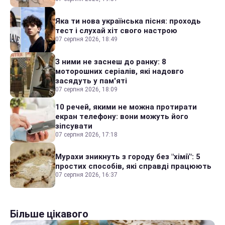
Яка ти нова українська пісня: проходь
тест і слухай хіт свого настрою
07 серпня 2026, 18:49
З ними не заснеш до ранку: 8
моторошних серіалів, які надовго
засядуть у пам'яті
07 серпня 2026, 18:09
10 речей, якими не можна протирати
екран телефону: вони можуть його
зіпсувати
07 серпня 2026, 17:18
Мурахи зникнуть з городу без "хімії": 5
простих способів, які справді працюють
07 серпня 2026, 16:37
Більше цікавого