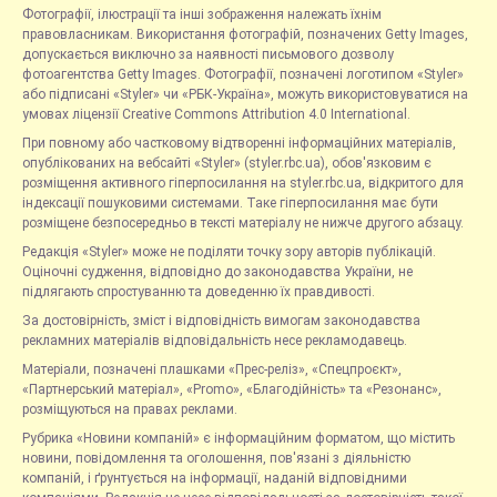
Фотографії, ілюстрації та інші зображення належать їхнім
правовласникам. Використання фотографій, позначених Getty Images,
допускається виключно за наявності письмового дозволу
фотоагентства Getty Images. Фотографії, позначені логотипом «Styler»
або підписані «Styler» чи «РБК-Україна», можуть використовуватися на
умовах ліцензії Creative Commons Attribution 4.0 International.
При повному або частковому відтворенні інформаційних матеріалів,
опублікованих на вебсайті «Styler» (styler.rbc.ua), обов'язковим є
розміщення активного гіперпосилання на styler.rbc.ua, відкритого для
індексації пошуковими системами. Таке гіперпосилання має бути
розміщене безпосередньо в тексті матеріалу не нижче другого абзацу.
Редакція «Styler» може не поділяти точку зору авторів публікацій.
Оціночні судження, відповідно до законодавства України, не
підлягають спростуванню та доведенню їх правдивості.
За достовірність, зміст і відповідність вимогам законодавства
рекламних матеріалів відповідальність несе рекламодавець.
Матеріали, позначені плашками «Прес-реліз», «Спецпроєкт»,
«Партнерський матеріал», «Promo», «Благодійність» та «Резонанс»,
розміщуються на правах реклами.
Рубрика «Новини компаній» є інформаційним форматом, що містить
новини, повідомлення та оголошення, пов'язані з діяльністю
компаній, і ґрунтується на інформації, наданій відповідними