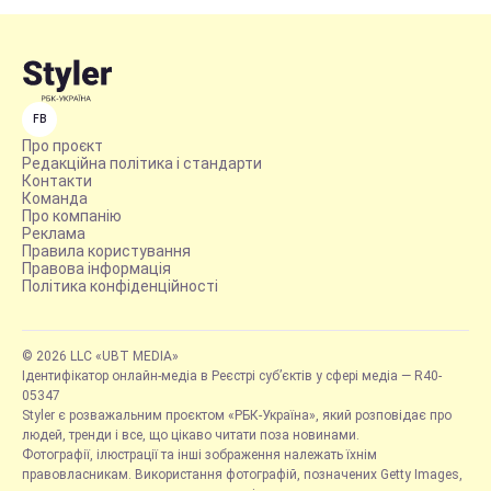
FB
Про проєкт
Редакційна політика і стандарти
Контакти
Команда
Про компанію
Реклама
Правила користування
Правова інформація
Політика конфіденційності
© 2026 LLC «UBT MEDIA»
Ідентифікатор онлайн-медіа в Реєстрі суб’єктів у сфері медіа — R40-
05347
Styler є розважальним проєктом «РБК-Україна», який розповідає про
людей, тренди і все, що цікаво читати поза новинами.
Фотографії, ілюстрації та інші зображення належать їхнім
правовласникам. Використання фотографій, позначених Getty Images,