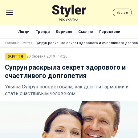
rbc.ua
Люди
Тренди
Корисне
Смачно
Гороскопи
Головна
›
Життя
›
Супрун раскрыла секрет здорового и счастливого долгол
ЖИТТЯ
20 березня 2019 · 14:26
Супрун раскрыла секрет здорового и
счастливого долголетия
Ульяна Супрун посоветовала, как досігти гармонии и
стать счастливым человеком