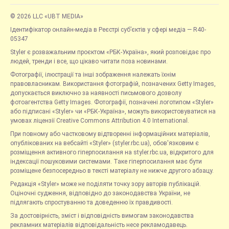
© 2026 LLC «UBT MEDIA»
Ідентифікатор онлайн-медіа в Реєстрі суб’єктів у сфері медіа — R40-
05347
Styler є розважальним проєктом «РБК-Україна», який розповідає про
людей, тренди і все, що цікаво читати поза новинами.
Фотографії, ілюстрації та інші зображення належать їхнім
правовласникам. Використання фотографій, позначених Getty Images,
допускається виключно за наявності письмового дозволу
фотоагентства Getty Images. Фотографії, позначені логотипом «Styler»
або підписані «Styler» чи «РБК-Україна», можуть використовуватися на
умовах ліцензії Creative Commons Attribution 4.0 International.
При повному або частковому відтворенні інформаційних матеріалів,
опублікованих на вебсайті «Styler» (styler.rbc.ua), обов'язковим є
розміщення активного гіперпосилання на styler.rbc.ua, відкритого для
індексації пошуковими системами. Таке гіперпосилання має бути
розміщене безпосередньо в тексті матеріалу не нижче другого абзацу.
Редакція «Styler» може не поділяти точку зору авторів публікацій.
Оціночні судження, відповідно до законодавства України, не
підлягають спростуванню та доведенню їх правдивості.
За достовірність, зміст і відповідність вимогам законодавства
рекламних матеріалів відповідальність несе рекламодавець.