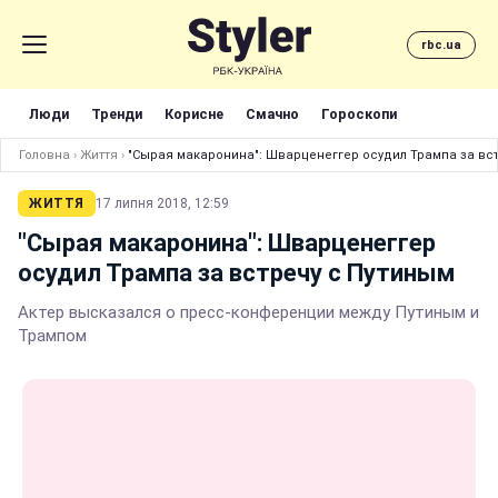
rbc.ua
Люди
Тренди
Корисне
Смачно
Гороскопи
Головна
›
Життя
›
"Сырая макаронина": Шварценеггер осудил Трампа за вс
ЖИТТЯ
17 липня 2018, 12:59
"Сырая макаронина": Шварценеггер
осудил Трампа за встречу с Путиным
Актер высказался о пресс-конференции между Путиным и
Трампом