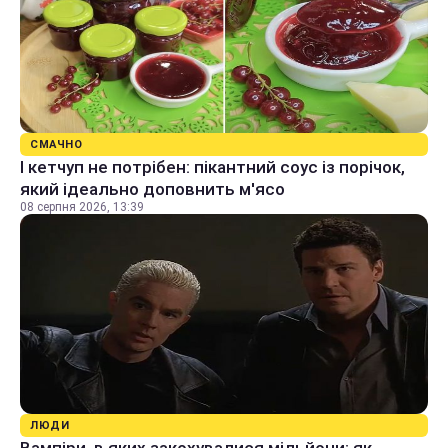
СМАЧНО
І кетчуп не потрібен: пікантний соус із порічок,
який ідеально доповнить м'ясо
08 серпня 2026, 13:39
ЛЮДИ
Вампіри, в яких закохувалися мільйони: як