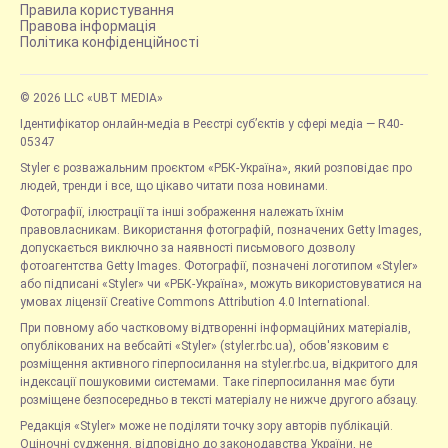
Правила користування
Правова інформація
Політика конфіденційності
© 2026 LLC «UBT MEDIA»
Ідентифікатор онлайн-медіа в Реєстрі суб’єктів у сфері медіа — R40-
05347
Styler є розважальним проєктом «РБК-Україна», який розповідає про
людей, тренди і все, що цікаво читати поза новинами.
Фотографії, ілюстрації та інші зображення належать їхнім
правовласникам. Використання фотографій, позначених Getty Images,
допускається виключно за наявності письмового дозволу
фотоагентства Getty Images. Фотографії, позначені логотипом «Styler»
або підписані «Styler» чи «РБК-Україна», можуть використовуватися на
умовах ліцензії Creative Commons Attribution 4.0 International.
При повному або частковому відтворенні інформаційних матеріалів,
опублікованих на вебсайті «Styler» (styler.rbc.ua), обов'язковим є
розміщення активного гіперпосилання на styler.rbc.ua, відкритого для
індексації пошуковими системами. Таке гіперпосилання має бути
розміщене безпосередньо в тексті матеріалу не нижче другого абзацу.
Редакція «Styler» може не поділяти точку зору авторів публікацій.
Оціночні судження, відповідно до законодавства України, не