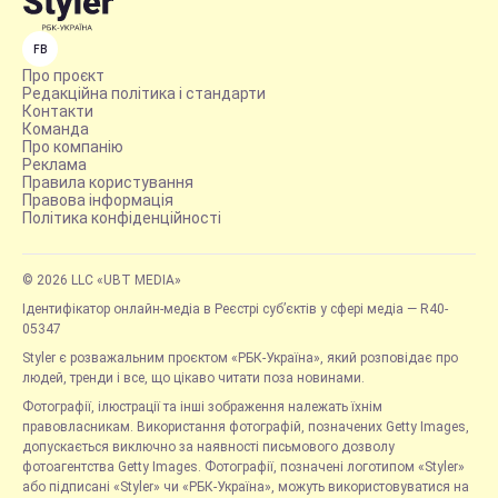
FB
Про проєкт
Редакційна політика і стандарти
Контакти
Команда
Про компанію
Реклама
Правила користування
Правова інформація
Політика конфіденційності
© 2026 LLC «UBT MEDIA»
Ідентифікатор онлайн-медіа в Реєстрі суб’єктів у сфері медіа — R40-
05347
Styler є розважальним проєктом «РБК-Україна», який розповідає про
людей, тренди і все, що цікаво читати поза новинами.
Фотографії, ілюстрації та інші зображення належать їхнім
правовласникам. Використання фотографій, позначених Getty Images,
допускається виключно за наявності письмового дозволу
фотоагентства Getty Images. Фотографії, позначені логотипом «Styler»
або підписані «Styler» чи «РБК-Україна», можуть використовуватися на