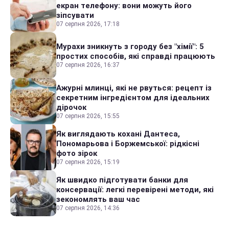
екран телефону: вони можуть його
зіпсувати
07 серпня 2026, 17:18
Мурахи зникнуть з городу без "хімії": 5
простих способів, які справді працюють
07 серпня 2026, 16:37
Ажурні млинці, які не рвуться: рецепт із
секретним інгредієнтом для ідеальних
дірочок
07 серпня 2026, 15:55
Як виглядають кохані Дантеса,
Пономарьова і Боржемської: рідкісні
фото зірок
07 серпня 2026, 15:19
Як швидко підготувати банки для
консервації: легкі перевірені методи, які
зекономлять ваш час
07 серпня 2026, 14:36