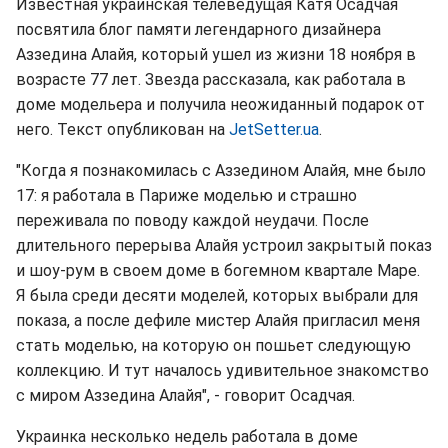
Известная украинская телеведущая Катя Осадчая
посвятила блог памяти легендарного дизайнера
Аззедина Алайя, который ушел из жизни 18 ноября в
возрасте 77 лет. Звезда рассказала, как работала в
доме модельера и получила неожиданный подарок от
него. Текст опубликован на
JetSetter.ua
.
"Когда я познакомилась с Аззедином Алайя, мне было
17: я работала в Париже моделью и страшно
переживала по поводу каждой неудачи. После
длительного перерыва Алайя устроил закрытый показ
и шоу-рум в своем доме в богемном квартале Маре.
Я была среди десяти моделей, которых выбрали для
показа, а после дефиле мистер Алайя пригласил меня
стать моделью, на которую он пошьет следующую
коллекцию. И тут началось удивительное знакомство
с миром Аззедина Алайя", - говорит Осадчая.
Украинка несколько недель работала в доме