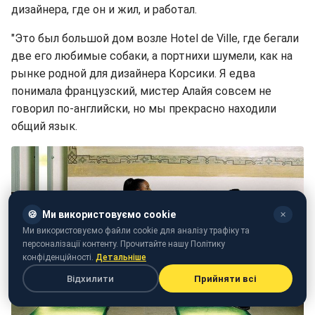
дизайнера, где он и жил, и работал.
"Это был большой дом возле Hotel de Ville, где бегали
две его любимые собаки, а портнихи шумели, как на
рынке родной для дизайнера Корсики. Я едва
понимала французский, мистер Алайя совсем не
говорил по-английски, но мы прекрасно находили
общий язык.
🍪
Ми використовуємо cookie
✕
Ми використовуємо файли cookie для аналізу трафіку та
персоналізації контенту. Прочитайте нашу Політику
конфіденційності.
Детальніше
Відхилити
Прийняти всі