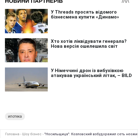
ипотека
Головна
›
Шоу бізнес
›
"Носильщица": Козловский взбудоражил сеть неож