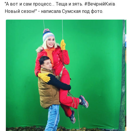
"А вот и сам процесс… Теща и зять. #ВечірнійКиїв
Новый сезон!" - написала Сумская под фото.