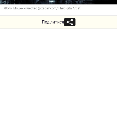
Фото: Мошенничество (pixabay.com/TheDigitalArtist)
Поділитися