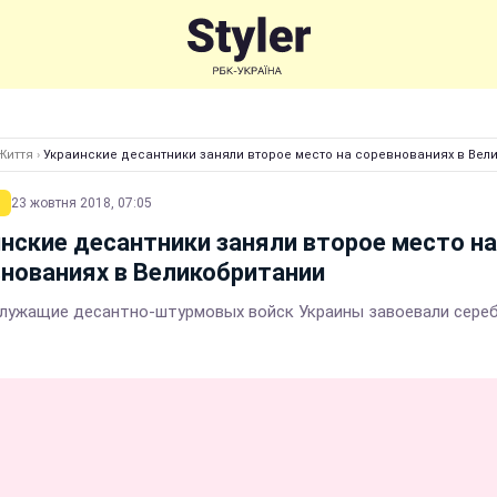
Життя
›
Украинские десантники заняли второе место на соревнованиях в Вел
23 жовтня 2018, 07:05
нские десантники заняли второе место на
нованиях в Великобритании
лужащие десантно-штурмовых войск Украины завоевали сереб