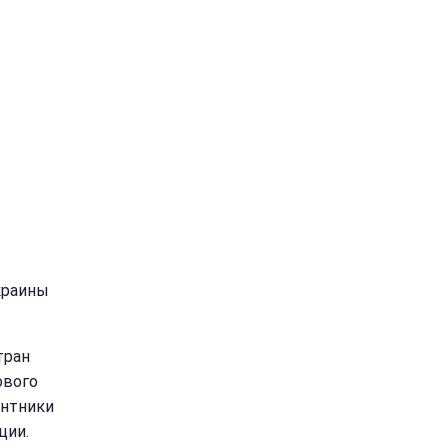
краины
тран
ового
антники
ции.