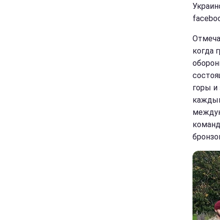
Украин
faceboo
Отмечае
когда 
оборон
состоя
горы и
каждым
междун
команд
бронзо