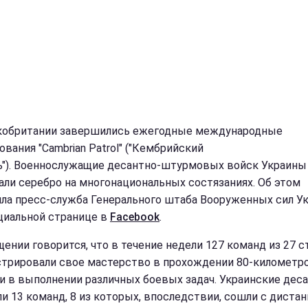
кобритании завершились ежегодные международные
вания "Cambrian Patrol" ("Кембрийский
ь"). Военнослужащие десантно-штурмовых войск Украины
али серебро на многонациональных состязаниях. Об этом
ла пресс-служба Генерального штаба Вооруженных сил У
циальной странице в
Facebook
.
щении говорится, что в течение недели 127 команд из 27 с
трировали свое мастерство в прохождении 80-километр
и в выполнении различных боевых задач. Украинские дес
ли 13 команд, 8 из которых, впоследствии, сошли с дистан