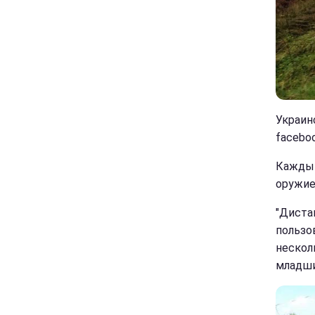
Украин
faceboo
Каждый
оружие
"Диста
пользо
нескол
младши