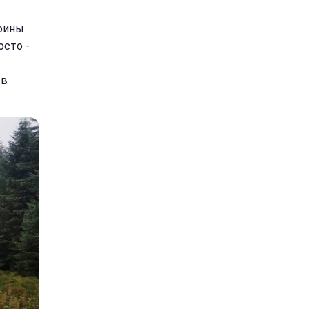
воины
осто -
ов