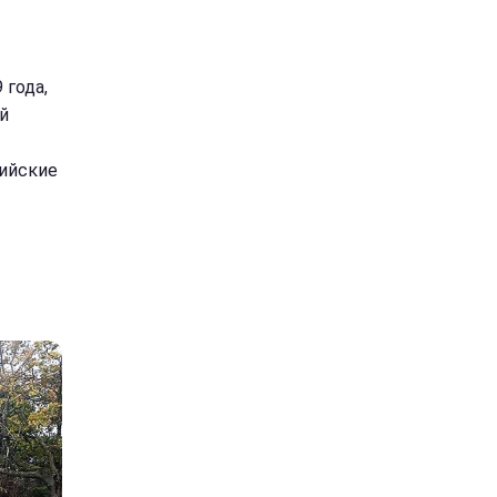
 года,
й
рийские