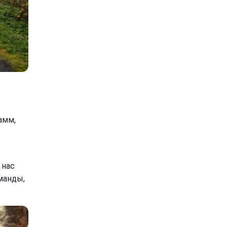
амм,
 нас
манды,