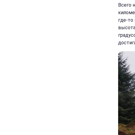
Всего 
киломе
где-то
высота 
градус
достиг