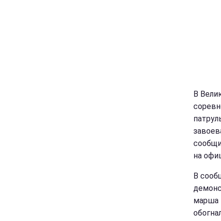
В Вели
соревно
патрул
завоев
сообщи
на офи
В сооб
демонс
марша 
обогна