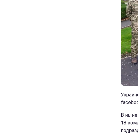
Украин
faceboo
В ныне
18 ком
подраз