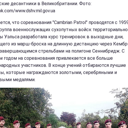
ские десантники в Великобритании. Фото:
k.com/www.dshv.mil.gov.ua
тся, что соревнования "Cambrian Patrol" проводятся с 1959
группа военнослужащих сухопутных войск территориально
ы Уэльса разработала курс тренировок в выходные дни,
щего из марш-броска на длинную дистанцию ​​через Кемб
 завершающимся стрельбами на полигоне Сеннибридж. С
 годом на соревнования привлекается все больше
ародных участников. В конце учений отбираются лучшие
ы, которые награждаются золотыми, серебряными и
выми медалями.