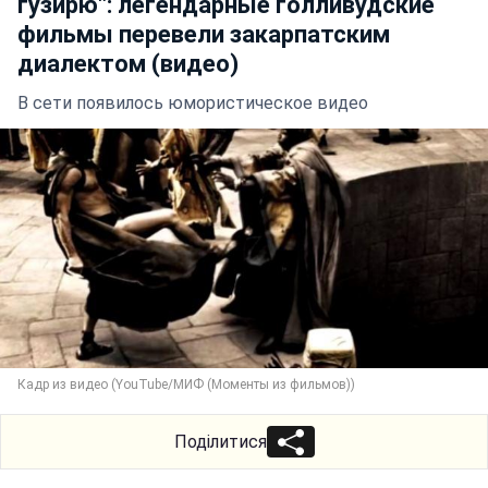
гузирю": легендарные голливудские
фильмы перевели закарпатским
диалектом (видео)
В сети появилось юмористическое видео
Кадр из видео (YouTube/МИФ (Моменты из фильмов))
Поділитися