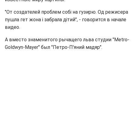
"От создателей проблем собі на гузирю. Од режисера
пушла гет жона і забрала дітий", - говорится в начале
видео.
А вместо знаменитого рычащего льва студии "Metro-
Goldwyn-Mayer" был "Петро-П'яний мадяр".