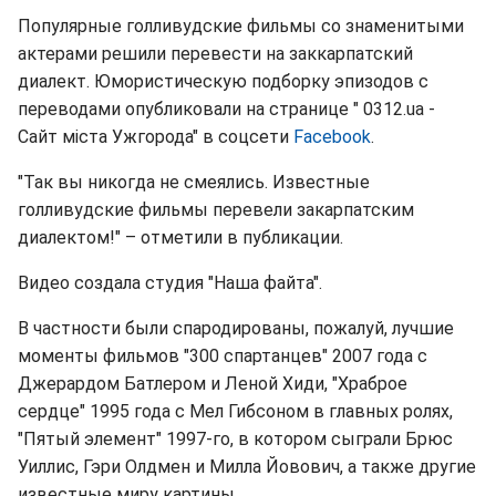
Популярные голливудские фильмы со знаменитыми
актерами решили перевести на заккарпатский
диалект. Юмористическую подборку эпизодов с
переводами опубликовали на странице " 0312.ua -
Сайт мiста Ужгорода" в соцсети
Facebook
.
"Так вы никогда не смеялись. Известные
голливудские фильмы перевели закарпатским
диалектом!" – отметили в публикации.
Видео создала студия "Наша файта".
В частности были спародированы, пожалуй, лучшие
моменты фильмов "300 спартанцев" 2007 года с
Джерардом Батлером и Леной Хиди, "Храброе
сердце" 1995 года c Мел Гибсоном в главных ролях,
"Пятый элемент" 1997-го, в котором сыграли Брюс
Уиллис, Гэри Олдмен и Милла Йовович, а также другие
известные миру картины.