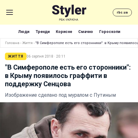
rbc.ua
Люди
Тренди
Корисне
Смачно
Гороскопи
Головна
›
Життя
›
"В Симферополе есть его сторонники": в Крыму появило
ЖИТТЯ
06 серпня 2018 · 20:11
"В Симферополе есть его сторонники":
в Крыму появилось граффити в
поддержку Сенцова
Изображение сделано под муралом с Путиным