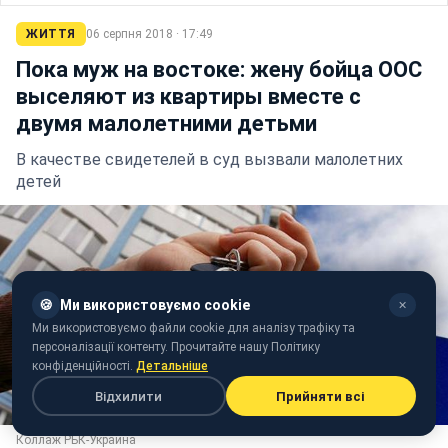
ЖИТТЯ
06 серпня 2018 · 17:49
Пока муж на востоке: жену бойца ООС
выселяют из квартиры вместе с
двумя малолетними детьми
В качестве свидетелей в суд вызвали малолетних
детей
🍪
Ми використовуємо cookie
✕
Ми використовуємо файли cookie для аналізу трафіку та
персоналізації контенту. Прочитайте нашу Політику
конфіденційності.
Детальніше
Відхилити
Прийняти всі
Коллаж РБК-Украина