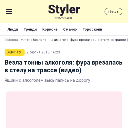
rbc.ua
Люди
Тренди
Корисне
Смачно
Гороскопи
Головна
›
Життя
›
Везла тонны алкоголя: фура врезалась в стелу на трассе 
ЖИТТЯ
02 серпня 2018, 16:23
Везла тонны алкоголя: фура врезалась
в стелу на трассе (видео)
Ящики с алкоголем высыпались на дорогу