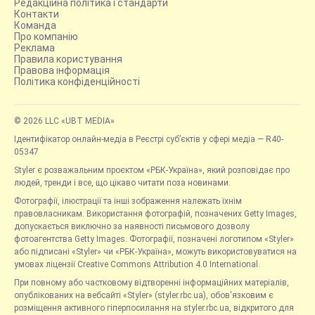
Редакційна політика і стандарти
Контакти
Команда
Про компанію
Реклама
Правила користування
Правова інформація
Політика конфіденційності
© 2026 LLC «UBT MEDIA»
Ідентифікатор онлайн-медіа в Реєстрі суб’єктів у сфері медіа — R40-
05347
Styler є розважальним проєктом «РБК-Україна», який розповідає про
людей, тренди і все, що цікаво читати поза новинами.
Фотографії, ілюстрації та інші зображення належать їхнім
правовласникам. Використання фотографій, позначених Getty Images,
допускається виключно за наявності письмового дозволу
фотоагентства Getty Images. Фотографії, позначені логотипом «Styler»
або підписані «Styler» чи «РБК-Україна», можуть використовуватися на
умовах ліцензії Creative Commons Attribution 4.0 International.
При повному або частковому відтворенні інформаційних матеріалів,
опублікованих на вебсайті «Styler» (styler.rbc.ua), обов'язковим є
розміщення активного гіперпосилання на styler.rbc.ua, відкритого для