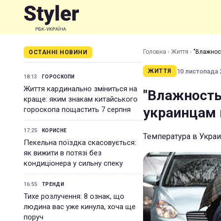
Головна
›
Життя
›
"Влажнос
ОСТАННІ НОВИНИ
10 листопада 2
ЖИТТЯ
18:13
ГОРОСКОПИ
Життя кардинально зміниться на
"Влажность
краще: яким знакам китайського
украинцам 
гороскопа пощастить 7 серпня
17:25
КОРИСНЕ
Температура в Украи
Пекельна поїздка скасовується:
як вижити в потязі без
кондиціонера у сильну спеку
16:55
ТРЕНДИ
Тихе розлучення: 8 ознак, що
людина вас уже кинула, хоча ще
поруч