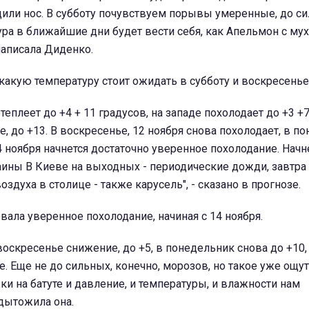
или нос. В субботу почувствуем порывы умеренные, до си
ура в ближайшие дни будет вести себя, как Апельмон с мух
 написала Диденко.
какую температуру стоит ожидать в субботу и воскресенье
отеплеет до +4 + 11 градусов, на западе похолодает до +3 +7
е, до +13. В воскресенье, 12 ноября снова похолодает, в п
4 ноября начнется достаточно уверенное похолодание. Начн
раины В Киеве на выходных - периодические дожди, завтр
оздуха в столице - также карусель", - сказано в прогнозе.
вала уверенное похолодание, начиная с 14 ноября.
 воскресенье снижение, до +5, в понедельник снова до +10,
е. Еще не до сильных, конечно, морозов, но такое уже ощу
жки на батуте и давление, и температуры, и влажности нам
одытожила она.