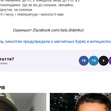
Скриншот (facebook.com/tala.didenko)
сь,
синоптик предупредила о магнитных бурях и антициклон
таття?
FB
TG
X
узями