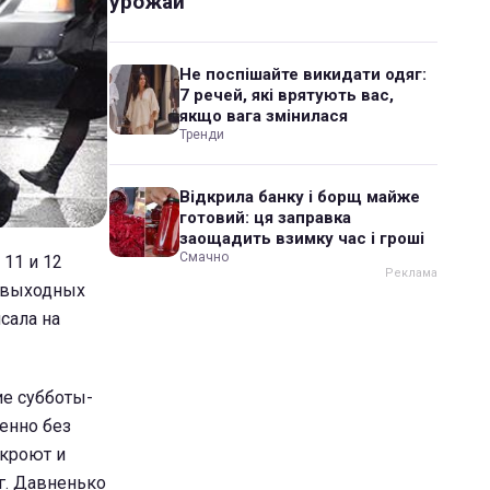
урожай
Не поспішайте викидати одяг:
7 речей, які врятують вас,
якщо вага змінилася
Тренди
Відкрила банку і борщ майже
готовий: ця заправка
заощадить взимку час і гроші
Смачно
 11 и 12
а выходных
сала на
ие субботы-
енно без
икроют и
ег. Давненько