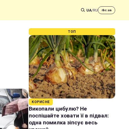
UA
/
RU
rbc.ua
ТОП
КОРИСНЕ
Викопали цибулю? Не
поспішайте ховати її в підвал:
одна помилка зіпсує весь