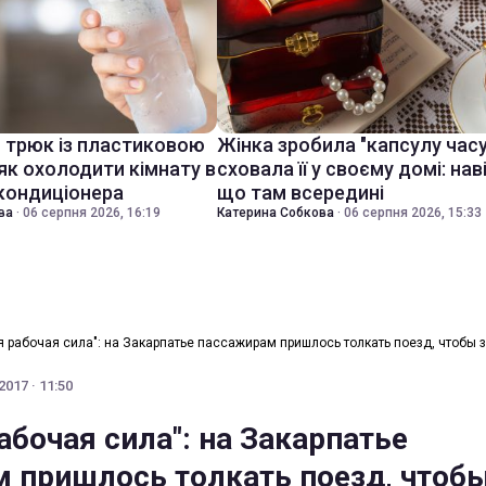
й трюк із пластиковою
Жінка зробила "капсулу часу
як охолодити кімнату в
сховала її у своєму домі: нав
 кондиціонера
що там всередині
ва
·
06 серпня 2026, 16:19
Катерина Собкова
·
06 серпня 2026, 15:33
 рабочая сила": на Закарпатье пассажирам пришлось толкать поезд, чтобы з
017 · 11:50
абочая сила": на Закарпатье
 пришлось толкать поезд, чтоб