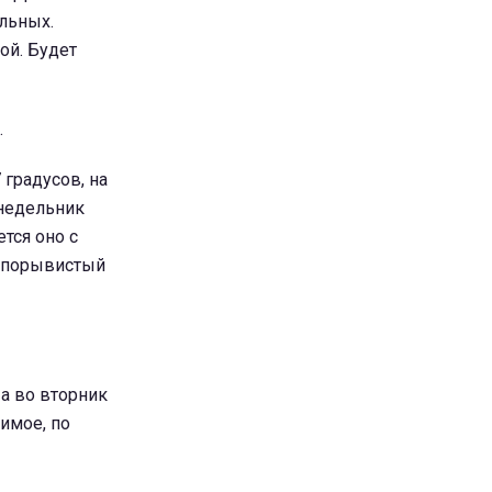
льных.
ой. Будет
.
 градусов, на
онедельник
ется оно с
а порывистый
 а во вторник
тимое, по