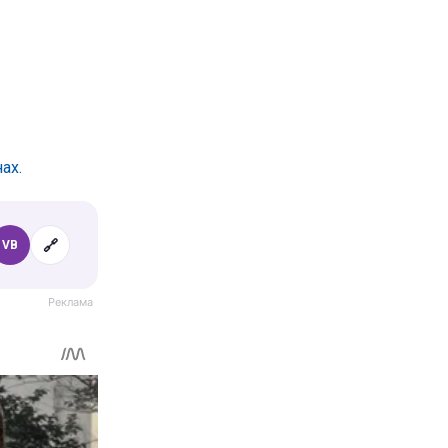
ах.
🔗
VB