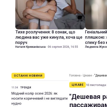
Тихе розлучення: 8 ознак, що
Геніальни
людина вас уже кинула, хоча ще
пляшкою: 
поруч
спеку без
Наталя Крижанівська
·
06 серпня 2026, 16:55
Людмила Жуко
Головна
›
Цікаве
›
"Дешевая
ОСТАННІ НОВИНИ
(видео)
10 листопада 2
ЦІКАВЕ
11:34
ТРЕНДИ
Модний колір осені 2026: як
"Дешевая р
носити коричневий і не виглядати
пассажирам
нудно