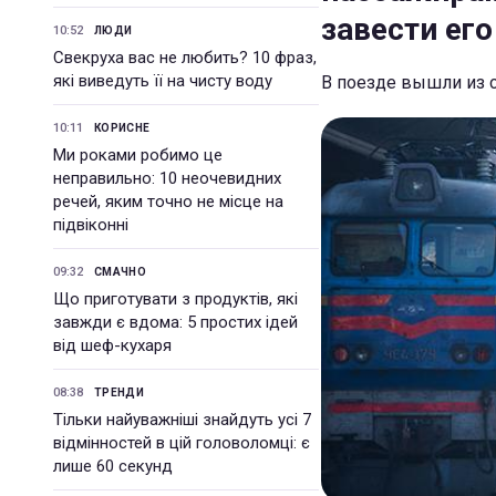
завести его
10:52
ЛЮДИ
Свекруха вас не любить? 10 фраз,
які виведуть її на чисту воду
В поезде вышли из с
10:11
КОРИСНЕ
Ми роками робимо це
неправильно: 10 неочевидних
речей, яким точно не місце на
підвіконні
09:32
СМАЧНО
Що приготувати з продуктів, які
завжди є вдома: 5 простих ідей
від шеф-кухаря
08:38
ТРЕНДИ
Тільки найуважніші знайдуть усі 7
відмінностей в цій головоломці: є
лише 60 секунд