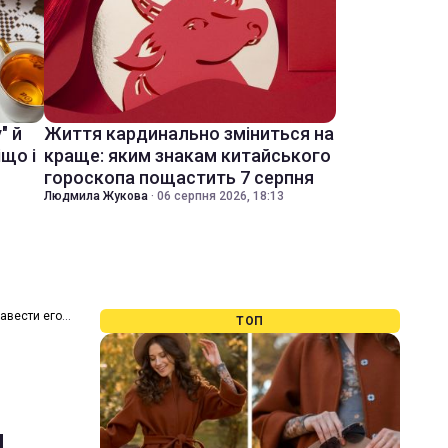
" й
Життя кардинально зміниться на
іщо і
краще: яким знакам китайського
гороскопа пощастить 7 серпня
Людмила Жукова
·
06 серпня 2026, 18:13
авести его
ТОП
ы