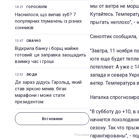
мы от ветра не морщ
14:21
ГОРОСКОПИ
Кутайтесь. Температ
Наснилося, що випав зуб? 7
популярних тлумачень із різних
прыгать неплохо", -
сонників
Синоптик сообщила, 
13:47
СМАЧНО
Відкрила банку і борщ майже
"Завтра, 11 ноября п
готовий: ця заправка заощадить
юге еще будет тепле
взимку час і гроші
потеплеет. А уже с 1
запада и севера Ук
12:51
ЛЮДИ
Де зараз дідусь Гарольд, який
ветер. Температура в
став зіркою мемів: бігає
марафони і може стати
Наталка спрогнозиро
президентом
"В субботу до +10, в
Всі новини
начнется похолодани
сезону. Так что пры
гарантированы", - п