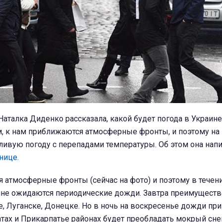
аталка Диденко рассказала, какой будет погода в Украине
ам, к нам приближаются атмосферные фронты, и поэтому н
ивую погоду с перепадами температуры. Об этом она напи
нице.
 атмосферные фронты (сейчас на фото) и поэтому в течен
ине ожидаются периодические дожди. Завтра преимуществ
е, Луганске, Донецке. Но в ночь на воскресенье дожди пр
атах и ​​Прикарпатье районах будет преобладать мокрый сн