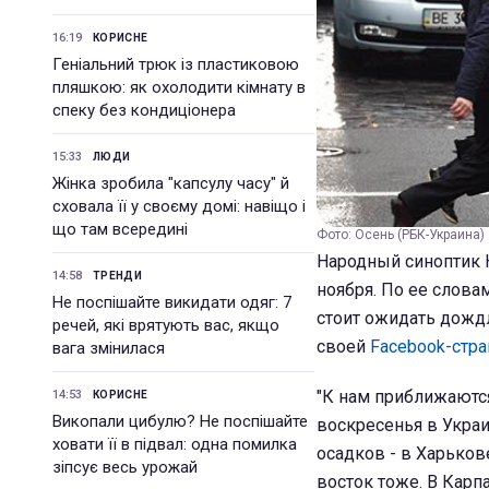
16:19
КОРИСНЕ
Геніальний трюк із пластиковою
пляшкою: як охолодити кімнату в
спеку без кондиціонера
15:33
ЛЮДИ
Жінка зробила "капсулу часу" й
сховала її у своєму домі: навіщо і
що там всередині
Фото: Осень (РБК-Украина)
Народный синоптик Н
14:58
ТРЕНДИ
ноября. По ее слов
Не поспішайте викидати одяг: 7
стоит ожидать дождл
речей, які врятують вас, якщо
своей
Facebook-стра
вага змінилася
"К нам приближаются
14:53
КОРИСНЕ
Викопали цибулю? Не поспішайте
воскресенья в Укра
ховати її в підвал: одна помилка
осадков - в Харьков
зіпсує весь урожай
восток тоже. В Карп