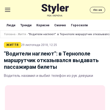
rbc.ua
Люди
Тренди
Корисне
Смачно
Гороскопи
Головна
›
Життя
›
"Водители наглеют": в Тернополе маршрутчик отказывал
ЖИТТЯ
29 листопада 2018, 12:25
"Водители наглеют": в Тернополе
маршрутчик отказывался выдавать
пассажирам билеты
Водитель нахамил и выбил телефон из рук девушки