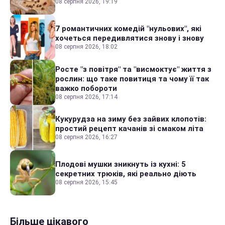
08 серпня 2026, 19:19
7 романтичних комедій "нульових", які
хочеться передивлятися знову і знову
08 серпня 2026, 18:02
Росте "з повітря" та "висмоктує" життя з
рослин: що таке повитиця та чому її так
важко побороти
08 серпня 2026, 17:14
Кукурудза на зиму без зайвих клопотів:
простий рецепт качанів зі смаком літа
08 серпня 2026, 16:27
Плодові мушки зникнуть із кухні: 5
секретних трюків, які реально діють
08 серпня 2026, 15:45
Більше цікавого