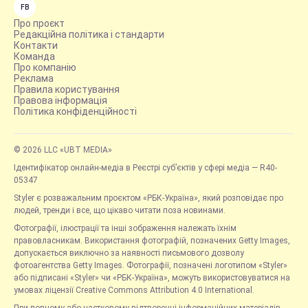
FB
Про проєкт
Редакційна політика і стандарти
Контакти
Команда
Про компанію
Реклама
Правила користування
Правова інформація
Політика конфіденційності
© 2026 LLC «UBT MEDIA»
Ідентифікатор онлайн-медіа в Реєстрі суб’єктів у сфері медіа — R40-
05347
Styler є розважальним проєктом «РБК-Україна», який розповідає про
людей, тренди і все, що цікаво читати поза новинами.
Фотографії, ілюстрації та інші зображення належать їхнім
правовласникам. Використання фотографій, позначених Getty Images,
допускається виключно за наявності письмового дозволу
фотоагентства Getty Images. Фотографії, позначені логотипом «Styler»
або підписані «Styler» чи «РБК-Україна», можуть використовуватися на
умовах ліцензії Creative Commons Attribution 4.0 International.