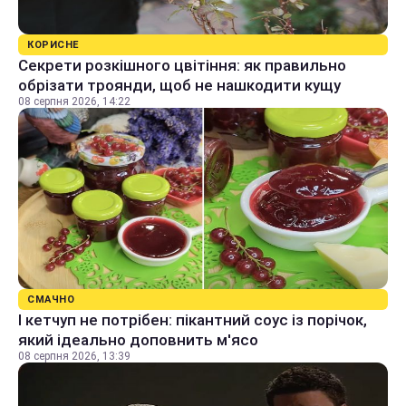
КОРИСНЕ
Секрети розкішного цвітіння: як правильно
обрізати троянди, щоб не нашкодити кущу
08 серпня 2026, 14:22
СМАЧНО
І кетчуп не потрібен: пікантний соус із порічок,
який ідеально доповнить м'ясо
08 серпня 2026, 13:39