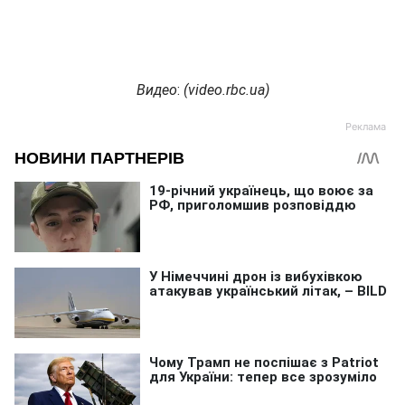
Видео
:
(
video.rbc.ua
)