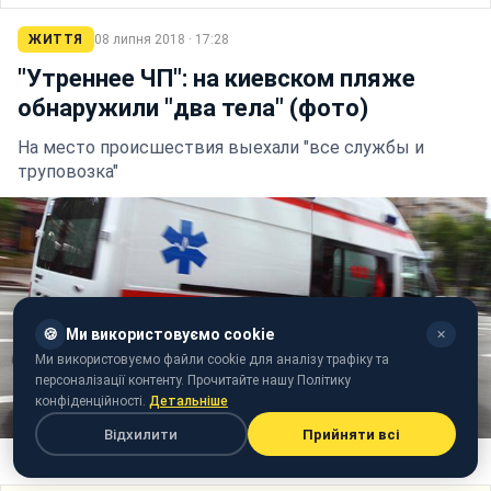
ЖИТТЯ
08 липня 2018 · 17:28
"Утреннее ЧП": на киевском пляже
обнаружили "два тела" (фото)
На место происшествия выехали "все службы и
труповозка"
🍪
Ми використовуємо cookie
✕
Ми використовуємо файли cookie для аналізу трафіку та
персоналізації контенту. Прочитайте нашу Політику
конфіденційності.
Детальніше
Відхилити
Прийняти всі
Иллюстративное фото: скорая помощь (РБК-Украина)