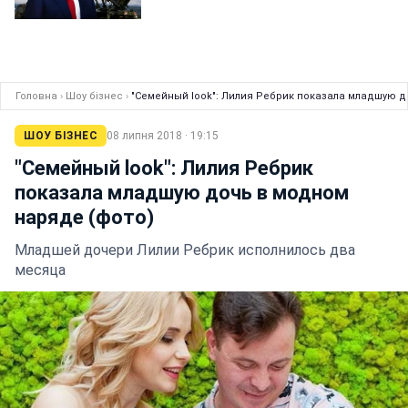
Головна
›
Шоу бізнес
›
"Семейный look": Лилия Ребрик показала младшую д
ШОУ БІЗНЕС
08 липня 2018 · 19:15
"Семейный look": Лилия Ребрик
показала младшую дочь в модном
наряде (фото)
Младшей дочери Лилии Ребрик исполнилось два
месяца