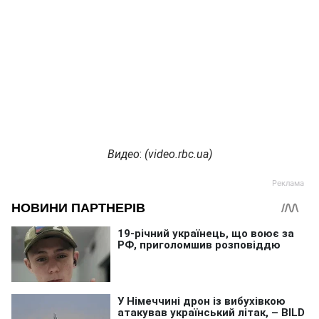
Видео
:
(
video.rbc.ua
)