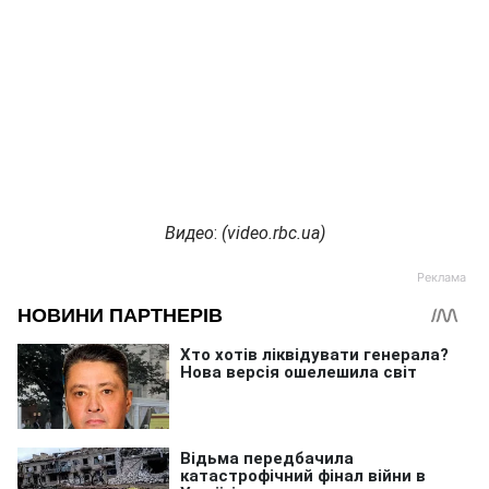
Видео
:
(
video.rbc.ua
)