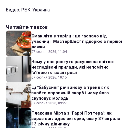
Видео: РБК-Украина
Читайте також
Смак літа в тарілці: це гаспачо від
учасниці "МастерШеф" підкорює з першої
ложки
07 серпня 2026, 11:04
Чому у вас ростуть рахунки за світло:
несподівані прилади, які непомітно
"з'їдають" ваші гроші
07 серпня 2026, 10:15
Ці "бабусині" речі знову в тренді: як
знайти справжній скарб і чому його
скуповує молодь
07 серпня 2026, 09:27
Плаксива Мірта з "Гаррі Поттера": як
зараз виглядає акторка, яка у 37 зіграла
13-річну дівчинку