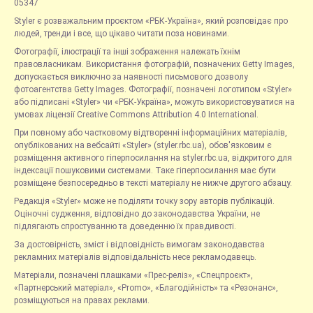
05347
Styler є розважальним проєктом «РБК-Україна», який розповідає про
людей, тренди і все, що цікаво читати поза новинами.
Фотографії, ілюстрації та інші зображення належать їхнім
правовласникам. Використання фотографій, позначених Getty Images,
допускається виключно за наявності письмового дозволу
фотоагентства Getty Images. Фотографії, позначені логотипом «Styler»
або підписані «Styler» чи «РБК-Україна», можуть використовуватися на
умовах ліцензії Creative Commons Attribution 4.0 International.
При повному або частковому відтворенні інформаційних матеріалів,
опублікованих на вебсайті «Styler» (styler.rbc.ua), обов'язковим є
розміщення активного гіперпосилання на styler.rbc.ua, відкритого для
індексації пошуковими системами. Таке гіперпосилання має бути
розміщене безпосередньо в тексті матеріалу не нижче другого абзацу.
Редакція «Styler» може не поділяти точку зору авторів публікацій.
Оціночні судження, відповідно до законодавства України, не
підлягають спростуванню та доведенню їх правдивості.
За достовірність, зміст і відповідність вимогам законодавства
рекламних матеріалів відповідальність несе рекламодавець.
Матеріали, позначені плашками «Прес-реліз», «Спецпроєкт»,
«Партнерський матеріал», «Promo», «Благодійність» та «Резонанс»,
розміщуються на правах реклами.