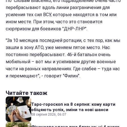
По словам Власенко, его подразделение очень часто
перебрасывают вдоль линии разграничения для
усиления тех сил ВСУ, которые находятся в том или
ином месте. При этом, часто это становится
сюрпризом для боевиков "ДНР-ЛНР".
"За 10 месяцев последней ротации, с тех пор, как мы
зашли в зону АТО, уже меняем пятое место. Нас
постоянно перебрасывают. 46-й батальон очень
мобильный – вот мы и усиливаем другие военные
части на разных направлениях. Где слабее – туда нас
и перемещают", - говорит "Филин".
Читайте також
Таро-гороскоп на 8 серпня: кому карти
обіцяють успіх, зміни та нові шанси
08 серпня 2026, 06:07