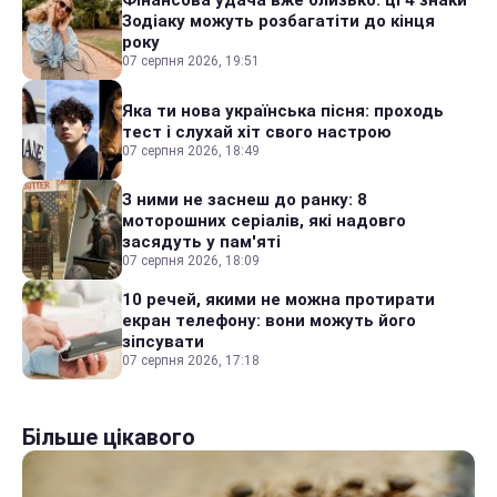
Фінансова удача вже близько: ці 4 знаки
Зодіаку можуть розбагатіти до кінця
року
07 серпня 2026, 19:51
Яка ти нова українська пісня: проходь
тест і слухай хіт свого настрою
07 серпня 2026, 18:49
З ними не заснеш до ранку: 8
моторошних серіалів, які надовго
засядуть у пам'яті
07 серпня 2026, 18:09
10 речей, якими не можна протирати
екран телефону: вони можуть його
зіпсувати
07 серпня 2026, 17:18
Більше цікавого