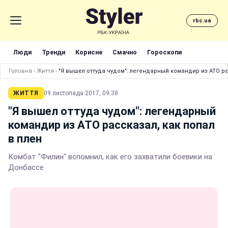
rbc.ua
Люди
Тренди
Корисне
Смачно
Гороскопи
Головна
›
Життя
›
"Я вышел оттуда чудом": легендарный командир из АТО ра
ЖИТТЯ
09 листопада 2017, 09:38
"Я вышел оттуда чудом": легендарный
командир из АТО рассказал, как попал
в плен
Комбат "Филин" вспомнил, как его захватили боевики на
Донбассе