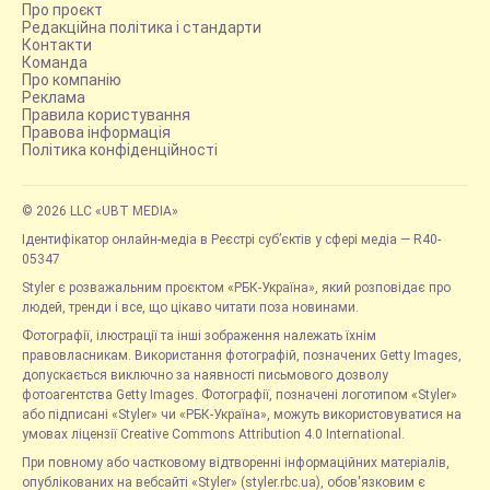
Про проєкт
Редакційна політика і стандарти
Контакти
Команда
Про компанію
Реклама
Правила користування
Правова інформація
Політика конфіденційності
© 2026 LLC «UBT MEDIA»
Ідентифікатор онлайн-медіа в Реєстрі суб’єктів у сфері медіа — R40-
05347
Styler є розважальним проєктом «РБК-Україна», який розповідає про
людей, тренди і все, що цікаво читати поза новинами.
Фотографії, ілюстрації та інші зображення належать їхнім
правовласникам. Використання фотографій, позначених Getty Images,
допускається виключно за наявності письмового дозволу
фотоагентства Getty Images. Фотографії, позначені логотипом «Styler»
або підписані «Styler» чи «РБК-Україна», можуть використовуватися на
умовах ліцензії Creative Commons Attribution 4.0 International.
При повному або частковому відтворенні інформаційних матеріалів,
опублікованих на вебсайті «Styler» (styler.rbc.ua), обов'язковим є